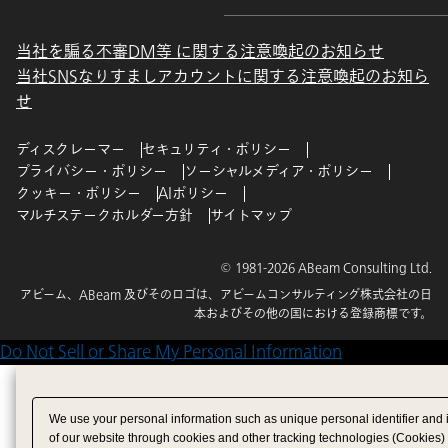
当社を騙る不審DM等 に関する注意喚起のお知らせ
当社SNSなりすましアカウントに関する注意喚起のお知ら
せ
ディスクレーマー
セキュリティ・ポリシー
プライバシー・ポリシー
ソーシャルメディア・ポリシー
クッキー・ポリシー
AIポリシー
マルチステークホルダー方針
サイトマップ
© 1981-2026 ABeam Consulting Ltd.
アビーム、ABeam 及びそのロゴは、アビームコンサルティング株式会社の日
本およびその他の国における登録商標です。
Do Not Sell or Share My Personal Information
We use your personal information such as unique personal identifier and 
of our website through cookies and other tracking technologies (Cookies)