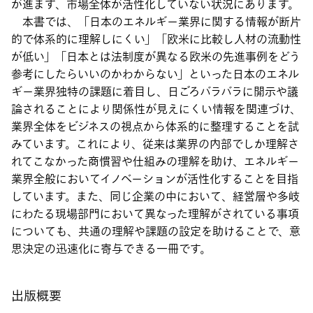
が進まず、市場全体が活性化していない状況にあります。
本書では、「日本のエネルギー業界に関する情報が断片
的で体系的に理解しにくい」「欧米に比較し人材の流動性
が低い」「日本とは法制度が異なる欧米の先進事例をどう
参考にしたらいいのかわからない」といった日本のエネル
ギー業界独特の課題に着目し、日ごろバラバラに開示や議
論されることにより関係性が見えにくい情報を関連づけ、
業界全体をビジネスの視点から体系的に整理することを試
みています。これにより、従来は業界の内部でしか理解さ
れてこなかった商慣習や仕組みの理解を助け、エネルギー
業界全般においてイノベーションが活性化することを目指
しています。また、同じ企業の中において、経営層や多岐
にわたる現場部門において異なった理解がされている事項
についても、共通の理解や課題の設定を助けることで、意
思決定の迅速化に寄与できる一冊です。
出版概要