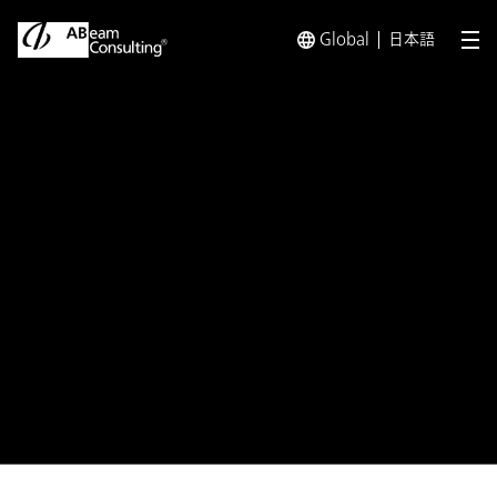
Global
日本語
メ
トップ
プレスリリース／お知らせ
プレスリリース／お知らせ 
プレスリリース
自由化時代のイノベーション指南
書 書籍『欧米先進事例に学ぶデ
ジタル時代の電力イノベーション
戦略』発売