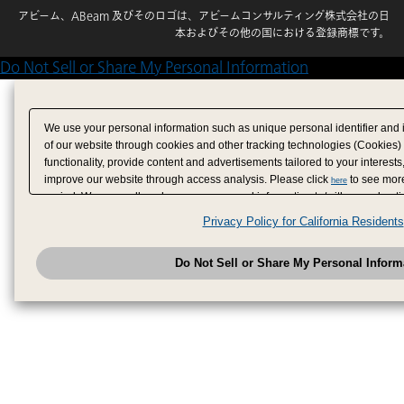
アビーム、ABeam 及びそのロゴは、アビームコンサルティング株式会社の日
本およびその他の国における登録商標です。
Do Not Sell or Share My Personal Information
We use your personal information such as unique personal identifier and 
of our website through cookies and other tracking technologies (Cookies)
functionality, provide content and advertisements tailored to your interests
improve our website through access analysis. Please click
to see more
here
period. We may sell or share your personal information to/with our adverti
analytics service partners. These partners may combine the data shared by
Privacy Policy for California Residents
have provided to them or that they have collected from your use of their se
analyze and optimize advertisements delivered to you by businesses other
Do Not Sell or Share My Personal Inform
have the right to opt out of sale or share of your personal information by u
to exercise your right. If we have detected an opt-out pr
My Personal Information
honored.
Change your sell or share preference