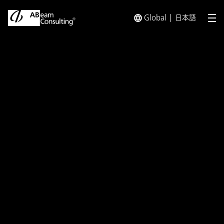
Global
日本語
メ
トップ
プレスリリース／お知らせ
プレスリリース／お知らせ 
プレスリリース
アビーム、アマゾン ウェブ サー
ビスを活用し業務システムのクラ
ウド化を支援
企業のクラウド活用検討から運用・保守まで
をワンストップで提供