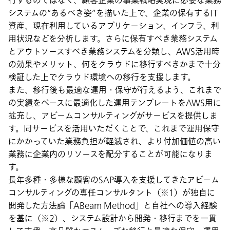
行するのではなく、顧客企業の事業戦略実現に必要な業務
システムの“あるべき姿”を描いた上で、企業の保有するIT
資産、現在利用しているアプリケーション、インフラ、利
用状況などを分析します。さらに保有すべき業務システム
とアウトソースすべき業務システムを分類し、AWS活用時
の効果やメリット、何をクラウドに移行すべきかまで十分
検証した上でクラウド環境への移行を支援します。
また、移行後も最適な運用・保守が行えるよう、これまで
の実績をベースに最適化した運用テンプレートをAWS用に
拡充し、アビームコンサルティングがサービスを提供しま
す。同サービスを活用いただくことで、これまで運用保守
にかかっていた業務負担が軽減され、より付加価値の高い
業務に企業内のリソースを配分することが可能になりま
す。
長年多種・多様な顧客のSAP導入を支援してきたアビーム
コンサルティングの専任コンサルタント（※1）が独自に
開発した方法論「ABeam Method」と自社への導入経験
を基に（※2）、システム設計から開発・移行までを一貫