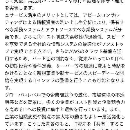
して支援、高品質かつスムーズな移行と最適な保守・運用
を実現します。
本サービス活用のメリットとしては、アビームコンサル
ティングによる情報資産の洗い出しや分析により、保有す
べき業務システムとアウトソースすべき業務システムが分
類でき、さらに①コスト削減②柔軟性③迅速性、スピード
を享受できる全社的な情報システムの最適化がワンストッ
プで実現できる点です。さらにAWSのクラウド基盤を活
用するため、ハード面の制約なく、従来かかっていたITへ
の初期投資や要件定義、サーバー等の調達に費用と時間を
かけることなく新規事業や新サービスのスピーディーな開
始を実現するITインフラの整備を行うことも可能となりま
す。
グローバルレベルでの企業間競争の激化、市場環境の不透
明感などを背景に、多くの企業がコスト削減と企業競争力
を高めるITへの投資に集中と選択を行っています。また、
企業の組織変更や拠点の拡大等の動きもより一層活発化し
ています。こうした背景のもと、IT資産を「共有」するこ