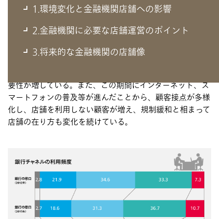
1.環境変化と金融機関店舗への影響
1.環境変化と金融機関店舗への影響
2.金融機関に必要な店舗運営のポイント
バブル崩壊以降日本経済の成熟化による企業の借入需要低
3.将来的な金融機関の店舗像
下や、マイナス金利導入による資産維持コストの増加によ
り収益が圧迫されており、各金融機関とも収益力向上の必
要性が増している。また、この期間にインターネット、ス
マートフォンの普及等が進んだことから、顧客接点が多様
化し、店舗を利用しない顧客が増え、規制緩和と相まって
店舗の在り方も変化を続けている。