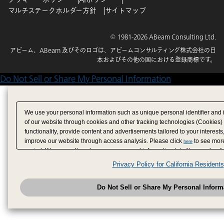
マルチステークホルダー方針
サイトマップ
© 1981-2026 ABeam Consulting Ltd.
アビーム、ABeam 及びそのロゴは、アビームコンサルティング株式会社の日
本およびその他の国における登録商標です。
Do Not Sell or Share My Personal Information
We use your personal information such as unique personal identifier and 
of our website through cookies and other tracking technologies (Cookies)
functionality, provide content and advertisements tailored to your interests
improve our website through access analysis. Please click
to see more
here
period. We may sell or share your personal information to/with our adverti
analytics service partners. These partners may combine the data shared by
Privacy Policy for California Residents
have provided to them or that they have collected from your use of their se
analyze and optimize advertisements delivered to you by businesses other
Do Not Sell or Share My Personal Inform
have the right to opt out of sale or share of your personal information by u
to exercise your right. If we have detected an opt-out pr
My Personal Information
honored.
Change your sell or share preference