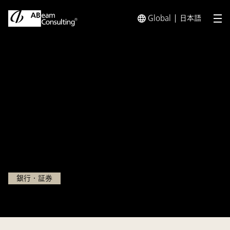
Global
日本語
メ
トップ
インサイト
金融機関における店舗運営のポイントと
インサイト
金融機関における店舗運営の
ポイントと将来的な店舗像
2022.03.21
銀行・証券