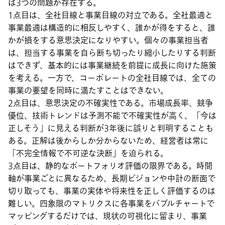
は3つの問題が存在する。
1点目は、全社目線と事業目線の対立である。全社最適と
事業最適は構造的に相反しやすく、誰かが得をすると、誰
かが損をする意思決定になりやすい。個々の事業担当者
は、担当する事業を自ら断ち切ったり縮小したりする判断
はできず、基本的には事業継続を前提に成長に向けた施策
を考える。一方で、コーポレートの全社目線では、全ての
事業の要望を同時に満たすことはできない。
2点目は、意思決定の不確実性である。市場成長率、競争
優位、技術トレンドは予測不能で不確実性が高く、「今は
正しそう」に見える判断が3年後に誤りと判明することも
ある。正解は後からしか分からないため、経営者は常に
「不完全情報で不可逆な決断」を迫られる。
3点目は、静的なポートフォリオ評価の限界である。時間
軸が事業ごとに異なるため、長期ビジョンや中計の断面で
切り取っても、事業の実体や将来性を正しく評価するのは
難しい。四象限のマトリクスに各事業をバブルチャートで
マッピングするだけでは、現状の可視化に留まり、事業