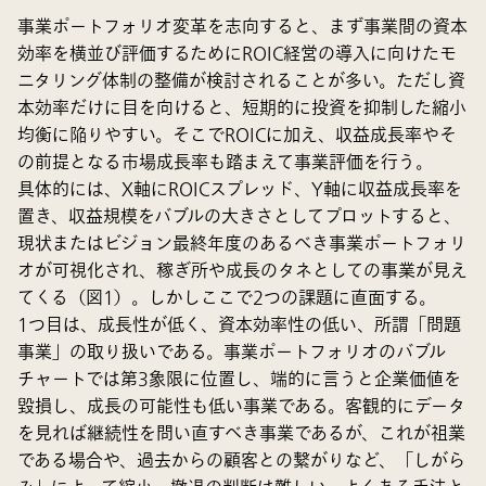
事業ポートフォリオ変革を志向すると、まず事業間の資本
効率を横並び評価するためにROIC経営の導入に向けたモ
ニタリング体制の整備が検討されることが多い。ただし資
本効率だけに目を向けると、短期的に投資を抑制した縮小
均衡に陥りやすい。そこでROICに加え、収益成長率やそ
の前提となる市場成長率も踏まえて事業評価を行う。
具体的には、X軸にROICスプレッド、Y軸に収益成長率を
置き、収益規模をバブルの大きさとしてプロットすると、
現状またはビジョン最終年度のあるべき事業ポートフォリ
オが可視化され、稼ぎ所や成長のタネとしての事業が見え
てくる（図1）。しかしここで2つの課題に直面する。
1つ目は、成長性が低く、資本効率性の低い、所謂「問題
事業」の取り扱いである。事業ポートフォリオのバブル
チャートでは第3象限に位置し、端的に言うと企業価値を
毀損し、成長の可能性も低い事業である。客観的にデータ
を見れば継続性を問い直すべき事業であるが、これが祖業
である場合や、過去からの顧客との繋がりなど、「しがら