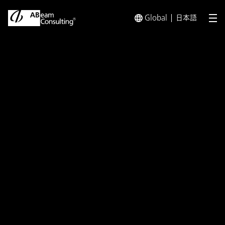
Global
日本語
メ
トップ
インサイト
「理念経営の実現に向けたインパクトド
インサイト
「理念経営の実現に向けたイ
ンパクトドリブンの経営管理
の要点」後編 社会インパク
トを組み込んだ事業ポート
フォリオ経営