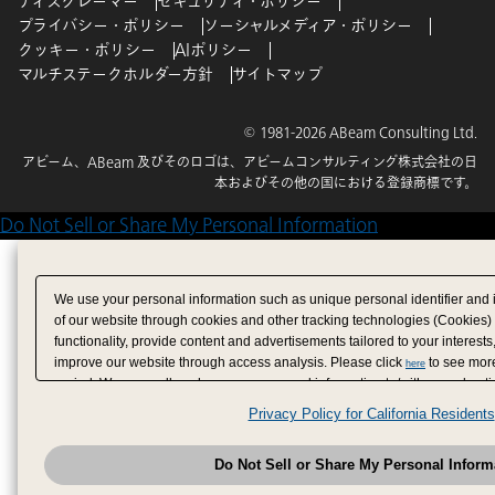
ディスクレーマー
セキュリティ・ポリシー
プライバシー・ポリシー
ソーシャルメディア・ポリシー
クッキー・ポリシー
AIポリシー
マルチステークホルダー方針
サイトマップ
© 1981-2026 ABeam Consulting Ltd.
アビーム、ABeam 及びそのロゴは、アビームコンサルティング株式会社の日
本およびその他の国における登録商標です。
Do Not Sell or Share My Personal Information
We use your personal information such as unique personal identifier and 
of our website through cookies and other tracking technologies (Cookies)
functionality, provide content and advertisements tailored to your interests
improve our website through access analysis. Please click
to see more
here
period. We may sell or share your personal information to/with our adverti
analytics service partners. These partners may combine the data shared by
Privacy Policy for California Residents
have provided to them or that they have collected from your use of their se
analyze and optimize advertisements delivered to you by businesses other
Do Not Sell or Share My Personal Inform
have the right to opt out of sale or share of your personal information by u
to exercise your right. If we have detected an opt-out pr
My Personal Information