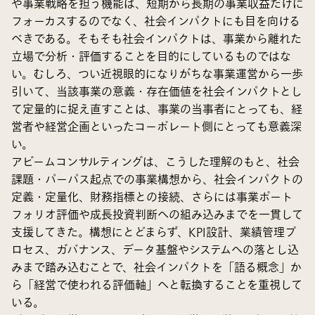
や事業戦略を担う機能は、短期から長期の事業収益だけに
フォーカスするのでなく、社会インパクトにも目を向ける
べきである。そもそも社会インパクトは、事業から離れた
立場で分析・評価することを目的にしているものではな
い。むしろ、つい近視眼的になりがちな事業運営から一歩
引いて、当該事業の意義・存在価値を社会インパクトとし
て定量的に捉え直すことは、事業の当事者にとっても、経
営者や経営企画といったコーポレート側にとっても意義深
い。
アビームコンサルティングは、こうした理解のもと、社会
課題・パーパス起点での事業構想から、社会インパクトの
定義・定量化、財務指標との接続、さらには事業ポート
フォリオ評価や成長投資判断への組み込みまでを一貫して
支援してきた。構想にとどまらず、KPI設計、業績管理プ
ロセス、ガバナンス、データ基盤やシステムへの落とし込
みまで踏み込むことで、社会インパクトを「語る概念」か
ら「経営で使われる評価軸」へと転換することを重視して
いる。