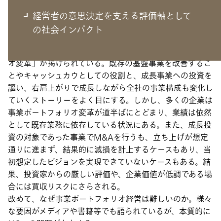
経営者の意思決定を支える評価軸として
東証からの要請もあり、PBR1倍割れの解消、すなわち企
の社会インパクト
業価値向上に向けた考え方として、長期ビジョンや中期経
営計画を発表するほぼすべての企業で「事業ポートフォリ
オ変革」が掲げられている。既存の基盤事業を改善するこ
とやキャッシュカウとしての役割と、成長事業への投資を
謳い、右肩上がりで成長しながら全社の事業構成も変化し
ていくストーリーをよく目にする。しかし、多くの企業は
事業ポートフォリオ変革が道半ばにとどまり、業績は依然
として既存業務に依存している状況にある。また、成長投
資の対象であった事業でM&Aを行うも、立ち上げが想定
通りに進まず、結果的に減損を計上するケースもあり、当
初想定したビジョンを実現できていないケースもある。結
果、投資家からの厳しい評価や、企業価値が低調である場
合には買収リスクにさらされる。
改めて、なぜ事業ポートフォリオ経営は難しいのか。様々
な要因がメディアや書籍等でも語られているが、本質的に