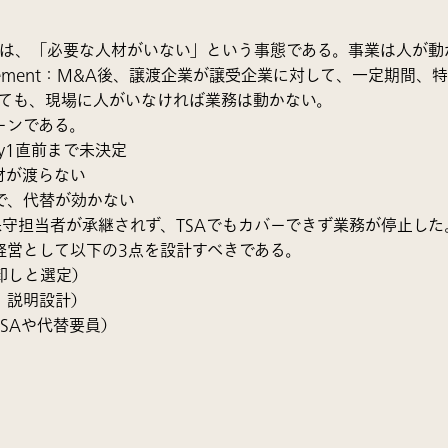
のは、「必要な人材がいない」という事態である。事業は人が動
rvice Agreement：M&A後、譲渡企業が譲受企業に対して、一定
しても、現場に人がいなければ業務は動かない。
ーンである。
y1直前まで未決定
材が渡らない
で、代替が効かない
保守担当者が承継されず、TSAでもカバーできず業務が停止した
経営として以下の3点を設計すべきである。
卸しと選定）
、説明設計）
SAや代替要員）