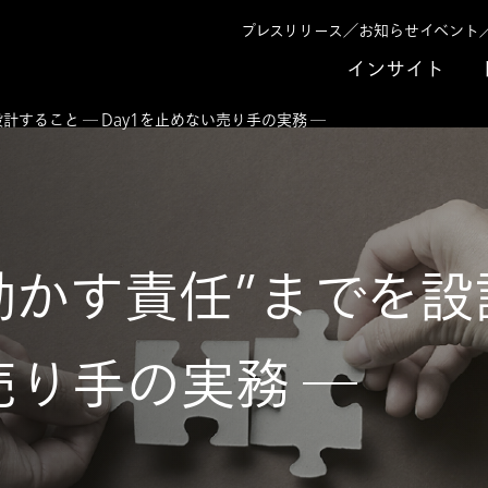
プレスリリース／お知らせ
イベント
インサイト
計すること ─ Day1を止めない売り手の実務 ─
動かす責任”までを設
売り手の実務 ─