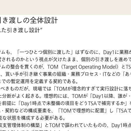
る引き渡しの全体設計
れた引き渡し設計”
ムも、「一つひとつ個別に渡した」はずなのに、Day1に業務
営されるのかという視点が欠けたまま、個別の引き渡しを進め
貫くのが、TOM（Target Operating Model）とTSA（Tra
TOMは、買い手が引き継ぐ事業の組織・業務プロセス・ITなどの
までの暫定運用を定義する契約である。
べきものだが、現場では「TOMが理念的すぎて実行設計に落ち
分断がよく起きる。理想的には、TOMが「Day1以降、誰が
前提に「Day1時点で未整備の項目をどうTSAで補完するか
・契約などの構成要素を、「TOMで理想的に配置」し「TSA
能な状態を構成する必要がある。
支管理体制の構築」とTOMで謳われていたものの、Day1時