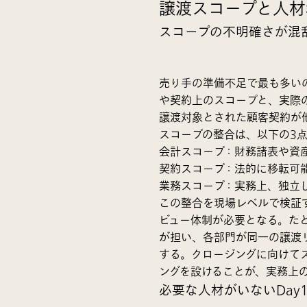
譲渡スコープと人材
スコープの不明確さが混
売り手の準備不足で最も多い
や契約上のスコープと、実際
譲渡対象とされた顧客契約が
スコープの整合は、以下の3
会計スコープ：財務諸表や資
契約スコープ：法的に移転可
業務スコープ：実務上、独立
この整合を現場レベルで検証
ビュー体制が必要となる。た
が担い、各部門が同一の譲渡
する。クロージングに向けて
ングを設けることが、実務上
必要な人材がいないDay