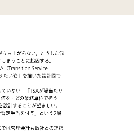
が立ち上がらない。こうした混
てしまうことに起因する。
nsition Service
「ありたい姿」を描いた設計図で
ていない」「TSAが場当たり
・何を・どの業務単位で担う
」を設計することが望ましい。
で暫定手当を付与」という2層
点では管理会計も販社との連携