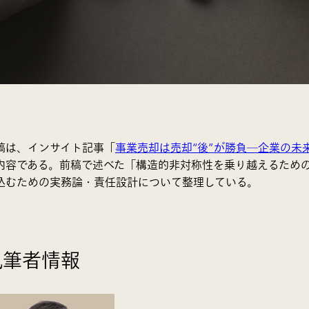
稿は、インサイト記事「
事業売却は売却“後”が勝負─企業の未
内容である。前稿で述べた「構造的非対称性を乗り越えるため
込むための実務論・責任設計について整理している。
執筆者情報