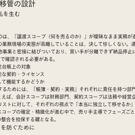
移管の設計
乱を生む
のは、「譲渡スコープ（何を売るのか）」が曖昧なまま実務が
の業務現場の実態が乖離していることは、決して珍しくない。
他事業と密接に結びついており、買い手が分離できず納品停止
点で確認される必要がある。
産台帳上の対象
能な契約・ライセンス
して機能するかどうか
するためには、「帳簿・契約・実務」それぞれに責任を持つ部
とえば、会計スコープは財務部門、契約スコープは法務や経営
リストに対して、それぞれの視点で「本当に独立して移せるか
スコープの確定・精緻化が進む中で、売り手主導でフェーズご
の整合を担保する鍵となる。
1を防ぐために