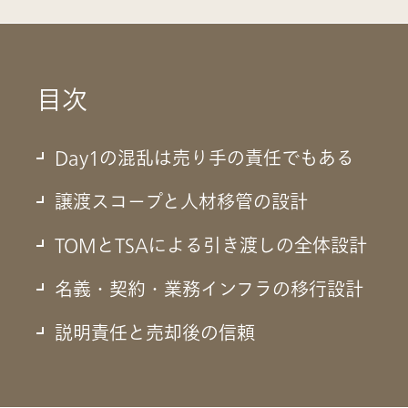
目次
Day1の混乱は売り手の責任でもある
譲渡スコープと人材移管の設計
TOMとTSAによる引き渡しの全体設計
り手の責任でもある
名義・契約・業務インフラの移行設計
う構造
説明責任と売却後の信頼
ブアウトでは、「Day1（買い手が実質的に事業のオーナーと
原因が常に買い手側にあるとは限らない。実は、売り手側が“引