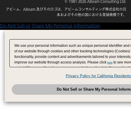
© 1981-2026 ABeam Consulting Ltd.
アビーム、ABeam 及びそのロゴは、アビームコンサルティング株式会社の日
本およびその他の国における登録商標です。
Do Not Sell or Share My Personal Information
We use your personal information such as unique personal identifier and 
of our website through cookies and other tracking technologies (Cookies)
functionality, provide content and advertisements tailored to your interests
improve our website through access analysis. Please click
to see more
here
period. We may sell or share your personal information to/with our adverti
analytics service partners. These partners may combine the data shared by
Privacy Policy for California Residents
have provided to them or that they have collected from your use of their se
analyze and optimize advertisements delivered to you by businesses other
Do Not Sell or Share My Personal Inform
have the right to opt out of sale or share of your personal information by u
to exercise your right. If we have detected an opt-out pr
My Personal Information
honored.
Change your sell or share preference