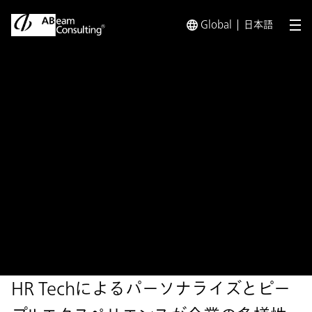
Global
日本語
メ
トップ
ソリューション
最新のテクノロジーを用いた人事の
ソリューション
最新のテクノロジーを用いた
人事のサービスとデータ活用
の高度化
HR Techによるパーソナライズとピー