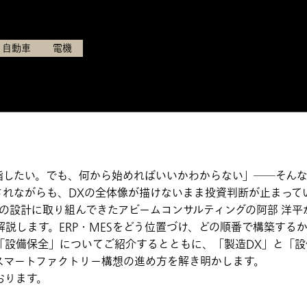
6日（木）11:00〜12:00
自動車
電機
指したい。でも、何から始めればいいかわからない」──そん
論されながらも、DXの全体像が描けないまま投資判断が止まっ
の設計に取り組んできたアビームコンサルティングの阿部 洋平
説します。ERP・MESをどう位置づけ、どの順番で構築する
「設備保全」についてご紹介するとともに、「製造DX」と「設
スマートファクトリー構想の進め方を解き明かします。
おります。