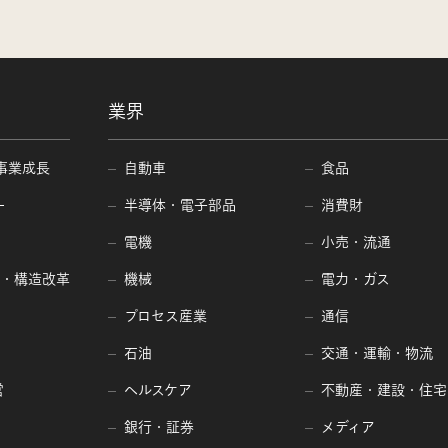
業界
事業成長
自動車
食品
ー
半導体・電子部品
消費財
電機
小売・流通
編・構造改革
機械
電力・ガス
プロセス産業
通信
石油
交通・運輸・物流
営
ヘルスケア
不動産・建設・住宅
銀行・証券
メディア