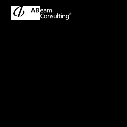
トップ
イベント／セミナー
「スマートファクトリーこ
イベント／セミナー
「スマートファク
解く製造DX基盤
開催日：