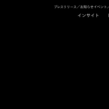
プレスリリース／お知らせ
イベント
インサイト
とはじめ『設備保全から読み解く製造DX基盤の正しい進め方』」に登壇
トリーことはじめ『
の正しい進め方』」