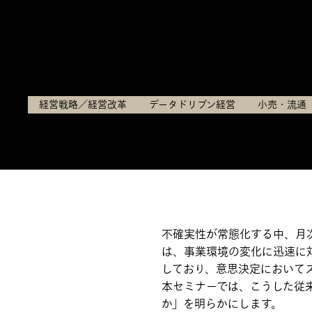
開催日：
2026年5月28日（木）16:00～16:45
経営戦略／経営改革
データドリブン経営
小売・流通
不確実性が常態化する中、月
は、事業環境の変化に迅速に
しており、意思決定において
本セミナーでは、こうした従
か」を明らかにします。