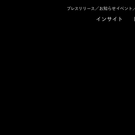
プレスリリース／お知らせ
イベント
インサイト
ームコンサルティング共催セミナー「次世代経営管理×テクノロジーの実装基盤として
k ×アビームコンサル
×テクノロジーの実
」のご案内