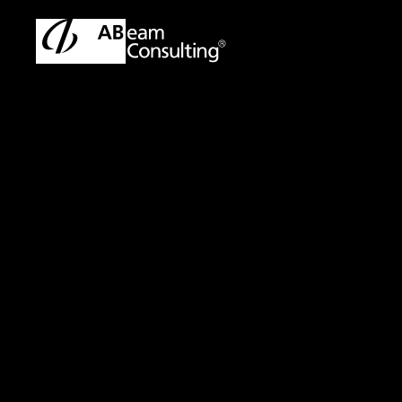
トップ
イベント／セミナー
CCH Tagetik ×アビ
イベント／セミナー
CCH Tageti
「次世代経営管理
CCH Tagetik​