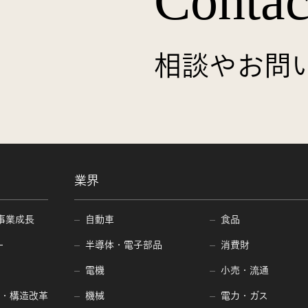
Contac
相談やお問
業界
事業成長
自動車
食品
ー
半導体・電子部品
消費財
電機
小売・流通
編・構造改革
機械
電力・ガス