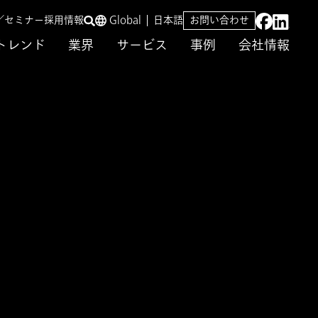
／セミナー
採用情報
Global
日本語
お問い合わせ
トレンド
業界
サービス
事例
会社情報
のCCH Tagetik​」のご案内
ティング共催セミナー
装基盤としての