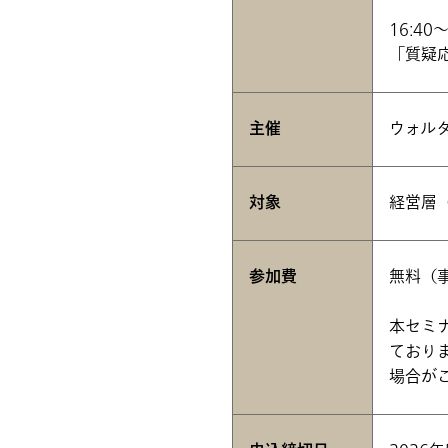
16:40～
「質疑
主催
ウォルタ
対象
経営層
参加費
無料（
本セミ
ており
場合が