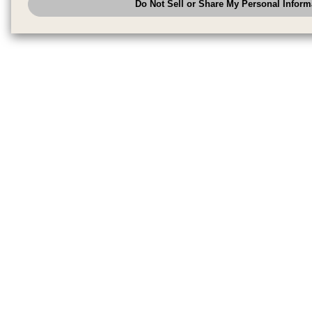
Do Not Sell or Share My Personal Inform
have the right to opt out of sale or share of your personal information by u
to exercise your right. If we have detected an opt-out pr
My Personal Information
honored.
Change your sell or share preference