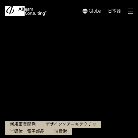
Global
日本語
メ
トップ
イベント／セミナー
「第6回 知財番付 授賞式」に
イベント／セミナー
「第6回 知財番付 授賞式」
に協賛・審査員として参加
開催日：
2026年4月8日（水）
新規事業開発
デザイン×アーキテクチャ
半導体・電子部品
消費財