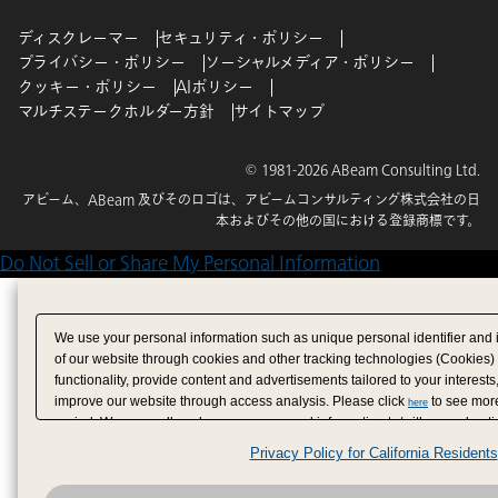
ディスクレーマー
セキュリティ・ポリシー
プライバシー・ポリシー
ソーシャルメディア・ポリシー
クッキー・ポリシー
AIポリシー
マルチステークホルダー方針
サイトマップ
© 1981-2026 ABeam Consulting Ltd.
アビーム、ABeam 及びそのロゴは、アビームコンサルティング株式会社の日
本およびその他の国における登録商標です。
Do Not Sell or Share My Personal Information
We use your personal information such as unique personal identifier and 
of our website through cookies and other tracking technologies (Cookies)
functionality, provide content and advertisements tailored to your interests
improve our website through access analysis. Please click
to see more
here
period. We may sell or share your personal information to/with our adverti
analytics service partners. These partners may combine the data shared by
Privacy Policy for California Residents
have provided to them or that they have collected from your use of their se
analyze and optimize advertisements delivered to you by businesses other