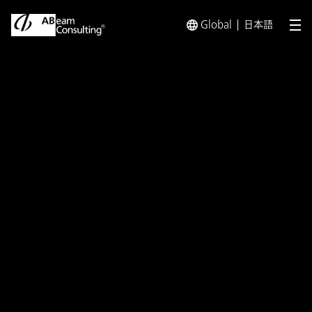
Global
日本語
メ
トップ
イベント／セミナー
「New Business Way-
イベント／セミナー
「New Business Way-『経
営×人事』を体現する、組織
変革リーダーの選択 #2-」に
登壇
開催日：