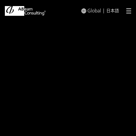
Global
日本語
メ
トップ
イベント／セミナー
日本初の大規模スクラム会議「LeS
イベント／セミナー
日本初の大規模スクラム会議
「LeSS' Yoaké（レスの夜明
け）」に登壇
開催日：
2024年10月21日（月）～25日（金）