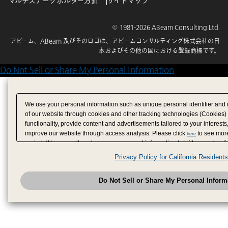
マルチステークホルダー方針
サイトマップ
© 1981-2026 ABeam Consulting Ltd.
アビーム、ABeam 及びそのロゴは、アビームコンサルティング株式会社の日
本およびその他の国における登録商標です。
Do Not Sell or Share My Personal Information
We use your personal information such as unique personal identifier and 
of our website through cookies and other tracking technologies (Cookies)
functionality, provide content and advertisements tailored to your interests
improve our website through access analysis. Please click
to see more
here
period. We may sell or share your personal information to/with our adverti
analytics service partners. These partners may combine the data shared by
Privacy Policy for California Residents
have provided to them or that they have collected from your use of their se
analyze and optimize advertisements delivered to you by businesses other
Do Not Sell or Share My Personal Inform
have the right to opt out of sale or share of your personal information by u
to exercise your right. If we have detected an opt-out pr
My Personal Information
honored.
Change your sell or share preference