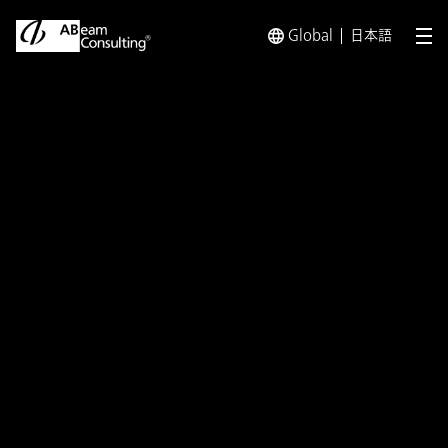
Global
日本語
メ
トップ
イベント／セミナー
「3DEXPERIENCE CONFEREN
イベント／セミナー
「3DEXPERIENCE
CONFERENCE JAPAN
2024」に出展
開催日：
2024年6月21日（金）10:00-19:00（受付開
始 9:00）