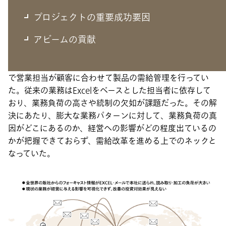
クライアント課題の難所
膨大な業務パターンから課題真因や影響度合い
プロジェクトの重要成功要因
を見極める難しさ
アビームの貢献
クライアントはグローバルに事業を展開しており、各販社
で営業担当が顧客に合わせて製品の需給管理を行ってい
た。従来の業務はExcelをベースとした担当者に依存して
おり、業務負荷の高さや統制の欠如が課題だった。その解
決にあたり、膨大な業務パターンに対して、業務負荷の真
因がどこにあるのか、経営への影響がどの程度出ているの
かが把握できておらず、需給改革を進める上でのネックと
なっていた。