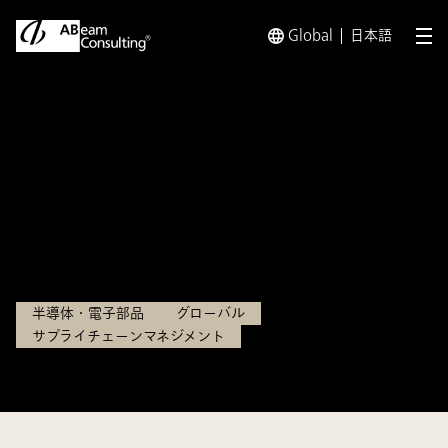
Global
日本語
メ
トップ
事例
グローバル需給業務の改革支援
事例
グローバル需給業務の改革支援
精密機器メーカー様（BtoB）
半導体・電子部品
グローバル
サプライチェーンマネジメント