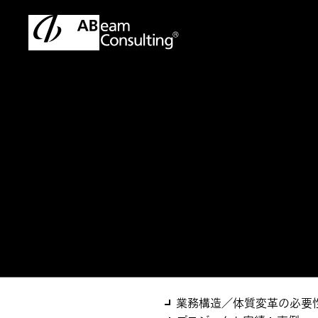
トップ
ソリューション
「45日」改革構想支援サービス
ソリューション
「45日」改革構
業務構造／体質変革の必要