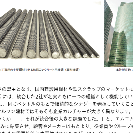
界の盟主となり、国内建設用鋼材や鉄スクラップのマーケット
くには、統合した2社が名実ともに一つの組織として機能してい
成し、同じベクトルのもとで継続的なシナジーを発揮していくこ
タルワン建材ではそもそも企業カルチャーが大きく異なります
いくか──。それが統合後の大きな課題でした。」と、エムエ
巧みに結集させ、顧客やメーカーはもとより、従業員やグループ