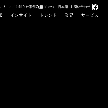
リリース／お知らせ
事例
Korea
日本語
お問い合わせ
報
インサイト
トレンド
業界
サービス
PMIが支える
プのシェアを持つ専門
最大限に発揮する新会
MIが支える