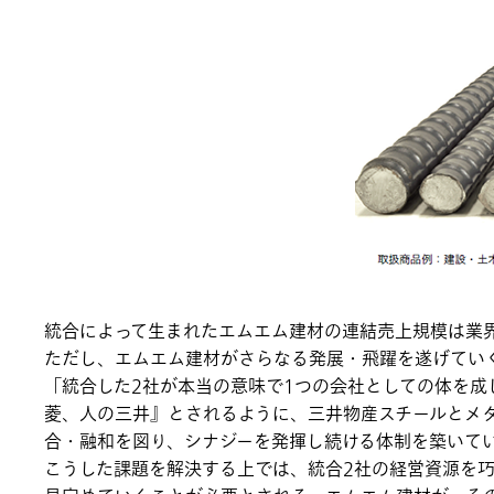
統合によって生まれたエムエム建材の連結売上規模は業
ただし、エムエム建材がさらなる発展・飛躍を遂げてい
「統合した2社が本当の意味で1つの会社としての体を
菱、人の三井』とされるように、三井物産スチールとメ
合・融和を図り、シナジーを発揮し続ける体制を築いて
こうした課題を解決する上では、統合2社の経営資源を