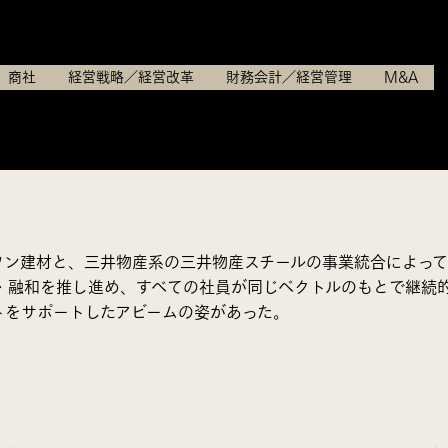
エムエム建材株式会社
商社
経営戦略／経営改革
財務会計／経営管理
M&A
ワン建材と、三井物産系の三井物産スチールの事業統合によっ
・融和を推し進め、すべての社員が同じベクトルのもとで継続
トをサポートしたアビームの姿があった。