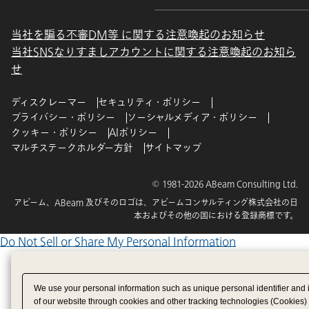
当社を騙る不審DM等 に関する注意喚起のお知らせ
当社SNSなりすましアカウントに関する注意喚起のお知ら
せ
ディスクレーマー
セキュリティ・ポリシー
プライバシー・ポリシー
ソーシャルメディア・ポリシー
クッキー・ポリシー
AIポリシー
マルチステークホルダー方針
サイトマップ
© 1981-2026 ABeam Consulting Ltd.
アビーム、ABeam 及びそのロゴは、アビームコンサルティング株式会社の日
本およびその他の国における登録商標です。
Do Not Sell or Share My Personal Information
We use your personal information such as unique personal identifier and 
of our website through cookies and other tracking technologies (Cookies)