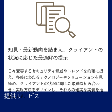
知見・最新動向を踏まえ、クライアントの
状況に応じた最適解の提示
日々変容するセキュリティ脅威やトレンドを的確に捉
え、多岐にわたるテクノロジーやソリューションを見
極め、クライアントの状況に即した最適な組み合わ
せ・実現方法をデザインし、それらの確実な実装を推
提供サービス
進します。