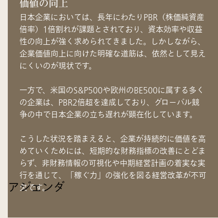
価値の向上
日本企業においては、長年にわたりPBR（株価純資産
倍率）1倍割れが課題とされており、資本効率や収益
性の向上が強く求められてきました。しかしながら、
企業価値向上に向けた明確な道筋は、依然として見え
にくいのが現状です。
一方で、米国のS&P500や欧州のBE500に属する多く
の企業は、PBR2倍超を達成しており、グローバル競
争の中で日本企業の立ち遅れが顕在化しています。
こうした状況を踏まえると、企業が持続的に価値を高
めていくためには、短期的な財務指標の改善にとどま
らず、非財務情報の可視化や中期経営計画の着実な実
行を通じて、「稼ぐ力」の強化を図る経営改革が不可
アジェンダ
欠です。