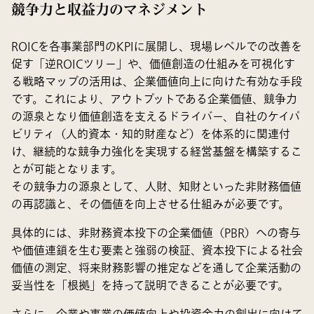
競争力と収益力のマネジメント
ROICを各事業部門のKPIに展開し、現場レベルでの改善を
促す「逆ROICツリー」や、価値創造の仕組みを可視化す
る戦略マップの活用は、企業価値向上に向けた有効な手段
です。これにより、アウトプットである企業価値、競争力
の源泉となり価値創造を支えるドライバー、自社のケイパ
ビリティ（人的資本・知的財産など）を体系的に関連付
け、継続的な競争力強化を実現する経営基盤を構築するこ
とが可能となります。
その競争力の源泉として、人財、知財といった非財務価値
の再認識と、その価値を向上させる仕組みが必要です。
具体的には、非財務資本投下の企業価値（PBR）への寄与
や価値連鎖を生む要素と強弱の検証、資本投下による社会
価値の測定、将来財務影響の推定などを通して企業活動の
妥当性を「根拠」を持って説明できることが必要です。