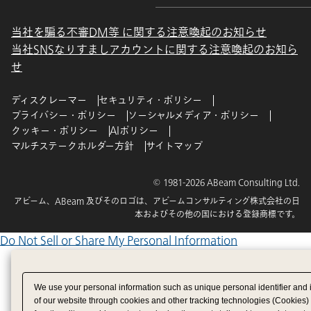
当社を騙る不審DM等 に関する注意喚起のお知らせ
当社SNSなりすましアカウントに関する注意喚起のお知ら
せ
ディスクレーマー
セキュリティ・ポリシー
プライバシー・ポリシー
ソーシャルメディア・ポリシー
クッキー・ポリシー
AIポリシー
マルチステークホルダー方針
サイトマップ
© 1981-2026 ABeam Consulting Ltd.
アビーム、ABeam 及びそのロゴは、アビームコンサルティング株式会社の日
本およびその他の国における登録商標です。
Do Not Sell or Share My Personal Information
We use your personal information such as unique personal identifier and 
of our website through cookies and other tracking technologies (Cookies)