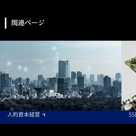
関連ページ
人的資本経営
S