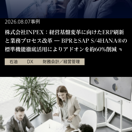
2026.08.07
事例
株式会社INPEX：経営基盤変革に向けたERP刷新
と業務プロセス改革 ― BPRとSAP S/4HANA®の
標準機能徹底活用によりアドオンを約60%削減
石油
DX
財務会計／経営管理