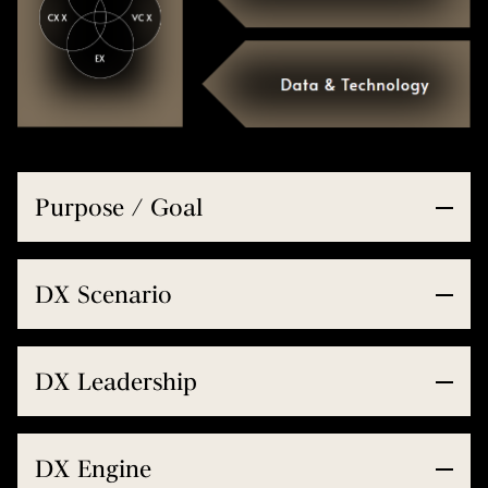
Purpose / Goal
DX Scenario
DX Leadership
DX Engine