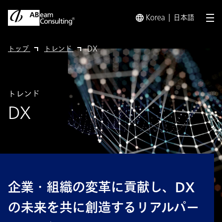
Korea
日本語
メ
トップ
トレンド
DX
トレンド
DX
企業・組織の変革に貢献し、DX
の未来を共に創造するリアルパー