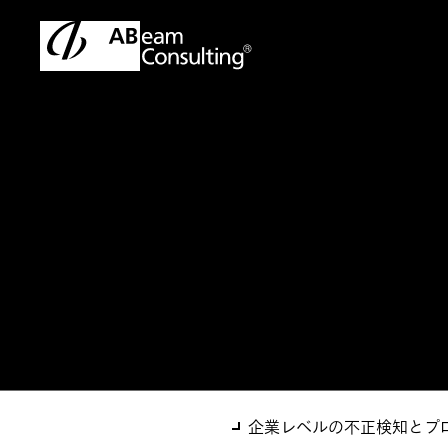
トップ
ソリューション
内部不正取引検知 ～不正会計リ
ソリューション
内部不正取引検知
企業レベルの不正検知とプ