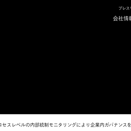
プレス
会社情
スクの可視化～
 ～不正会計リスク
ロセスレベルの内部統制モニタリングにより企業内ガバナンス