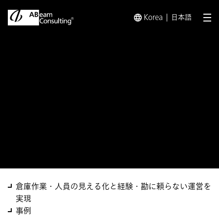
Korea
日本語
メ
トップ
ソリューション
倉庫管理高度化ソリューション
ソリューション
倉庫管理高度化ソリューショ
ン
倉庫作業・人員の見える化と経験・勘に頼らない運営を
実現
事例