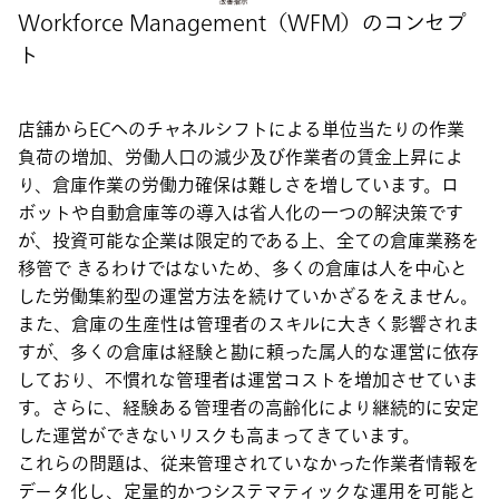
Workforce Management（WFM）のコンセプ
ト
店舗からECへのチャネルシフトによる単位当たりの作業
負荷の増加、労働人口の減少及び作業者の賃金上昇によ
り、倉庫作業の労働力確保は難しさを増しています。ロ
ボットや自動倉庫等の導入は省人化の一つの解決策です
が、投資可能な企業は限定的である上、全ての倉庫業務を
移管で きるわけではないため、多くの倉庫は人を中心と
した労働集約型の運営方法を続けていかざるをえません。
また、倉庫の生産性は管理者のスキルに大きく影響されま
すが、多くの倉庫は経験と勘に頼った属人的な運営に依存
しており、不慣れな管理者は運営コストを増加させていま
す。さらに、経験ある管理者の高齢化により継続的に安定
した運営ができないリスクも高まってきています。
これらの問題は、従来管理されていなかった作業者情報を
データ化し、定量的かつシステマティックな運用を可能と