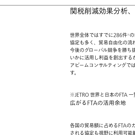
関税削減効果分析、
世界全体ではすでに286件
の
※
協定も多く、貿易自由化の流
今後のグローバル競争を勝ち
いかに活用し利益を創出する
アビームコンサルティングで
す。
JETRO 世界と日本のFTA 
広がるFTAの活用余地
各国の貿易額に占めるFTAの
される協定も視野に利用可能