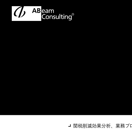
トップ
ソリューション
FTA・EPA活用支援サービス
ソリューション
FTA・EPA活用
関税削減効果分析、業務プロ