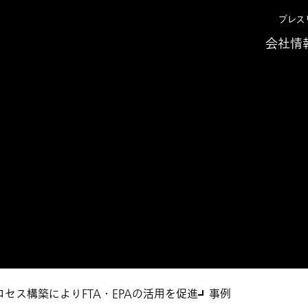
プレス
会社情
支援サービス
セス構築によりFTA・EPAの活用を促進
事例