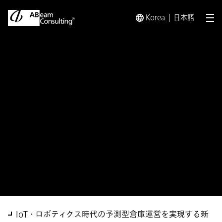
Korea
日本語
メ
トップ
ソリューション
ABeam Cloud® Predictive War
ソリューション
ABeam Cloud® Predictive
Warehouse
Management（PWM）
IoT・ロボティクス時代の予測型倉庫運営を実現する新