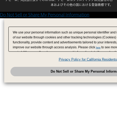
本およびその他の国における登録商標です。
Do Not Sell or Share My Personal Information
We use your personal information such as unique personal identifier and 
of our website through cookies and other tracking technologies (Cookies)
functionality, provide content and advertisements tailored to your interests
improve our website through access analysis. Please click
to see more
here
period. We may sell or share your personal information to/with our adverti
analytics service partners. These partners may combine the data shared by
Privacy Policy for California Residents
have provided to them or that they have collected from your use of their se
analyze and optimize advertisements delivered to you by businesses other
Do Not Sell or Share My Personal Inform
have the right to opt out of sale or share of your personal information by u
to exercise your right. If we have detected an opt-out pr
My Personal Information
honored.
Change your sell or share preference