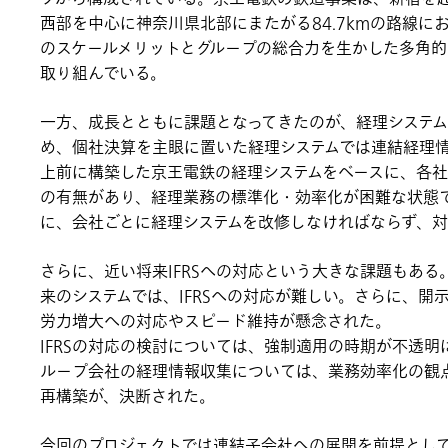
西部を中心に神奈川県北部にまたがる84.7kmの路線に
のスケールメリットとグループの総合力を生かした多角
取り組んでいる。
一方、成長とともに課題となってきたのが、経理システ
め、個社決算を主眼に置いた経理システムでは連結経理情
上前に構築した京王電鉄の経理システムをベースに、各社
の有無があり、経理業務の標準化・効率化が困難な状態
に、会社ごとに経理システムを改修しなければならず、
さらに、近い将来IFRSへの対応という大きな課題もある。
来のシステムでは、IFRSへの対応が難しい。さらに、
労力増大への対応やスピード維持が懸念された。
IFRSの対応の検討については、強制適用の時期が不透
ループ会社の経理情報収集については、業務効率化の観点
再構築が、決断された。
今回のプロジェクトでは連結子会社への展開を前提として