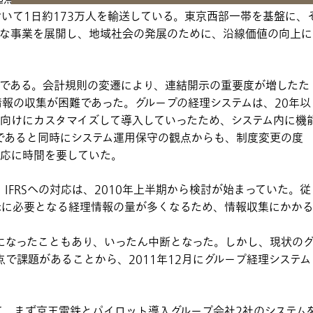
おいて1日約173万人を輸送している。東京西部一帯を基盤に、
的な事業を展開し、地域社会の発展のために、沿線価値の向上に
ムである。会計規則の変遷により、連結開示の重要度が増したた
報の収集が困難であった。グループの経理システムは、20年以
向けにカスタマイズして導入していったため、システム内に機
であると同時にシステム運用保守の観点からも、制度変更の度
対応に時間を要していた。
IFRSへの対応は、2010年上半期から検討が始まっていた。従
開示に必要となる経理情報の量が多くなるため、情報収集にかか
明になったこともあり、いったん中断となった。しかし、現状の
で課題があることから、2011年12月にグループ経理システム
、まず京王電鉄とパイロット導入グループ会社2社のシステム