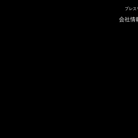
プレス
会社情
Beam Transportation Solution)でグループ全体を見据えた経
事例
鉄道事業会計規則に対応
ATS(ABeam Transport
ループ全体を見据えた経