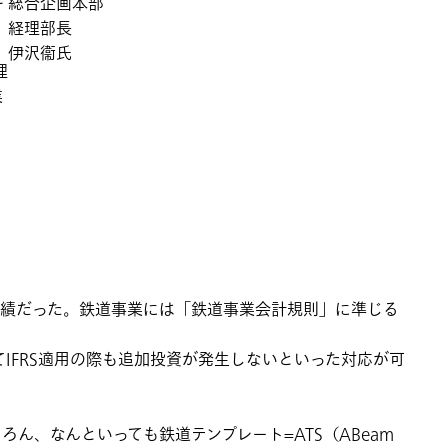
総合企画本部
経理部長
伊沢衞氏
理
業
実績だった。鉄道事業には「鉄道事業会計規則」に準じる
てIFRS適用の際も追加投資が発生しないといった対応が可
、なんといっても鉄道テンプレート=ATS（ABeam