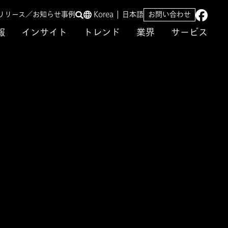
リリース／お知らせ
事例
Korea
日本語
お問い合わせ
報
インサイト
トレンド
業界
サービス
理システムに一元化。
したテンプレート
ation Solution)でグ
理システムに一元化。