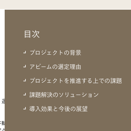
目次
プロジェクトの背景
アビームの選定理由
プロジェクトを推進する上での課題
課題解決のソリューション
応、運用保守の効率化も狙う
導入効果と今後の展望
不動産業、レジャー・サービス業、その他業と5つの事業グルー
起点とする京王線と渋谷を起点とする井の頭線からなり、東京