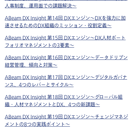
人事制度、運用面での課題解決～
ABeam DX Insight 第14回 DXエンジン〜DXを強力に加
速させるためのDX組織のミッション・役割定義～
ABeam DX Insight 第15回 DXエンジン〜DX人材ポート
フォリオマネジメントの3要素～
ABeam DX Insight 第16回 DXエンジン〜データドリブン
経営管理、傾向と対策～
ABeam DX Insight 第17回 DXエンジン〜デジタルガバナ
ンス、4つのレバーとサイクル～
ABeam DX Insight 第18回 DXエンジン〜グローバル組
織・人材マネジメントとDX、4つの新課題～
ABeam DX Insight 第19回 DXエンジン～チェンジマネジ
メントの8つの実践ポイント～