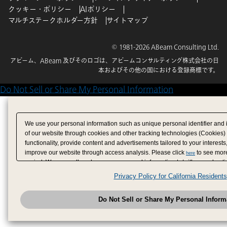
クッキー・ポリシー
AIポリシー
マルチステークホルダー方針
サイトマップ
© 1981-2026 ABeam Consulting Ltd.
アビーム、ABeam 及びそのロゴは、アビームコンサルティング株式会社の日
本およびその他の国における登録商標です。
Do Not Sell or Share My Personal Information
We use your personal information such as unique personal identifier and 
of our website through cookies and other tracking technologies (Cookies)
functionality, provide content and advertisements tailored to your interests
improve our website through access analysis. Please click
to see more
here
period. We may sell or share your personal information to/with our adverti
analytics service partners. These partners may combine the data shared by
Privacy Policy for California Residents
have provided to them or that they have collected from your use of their se
analyze and optimize advertisements delivered to you by businesses other
Do Not Sell or Share My Personal Inform
have the right to opt out of sale or share of your personal information by u
to exercise your right. If we have detected an opt-out pr
My Personal Information
honored.
Change your sell or share preference