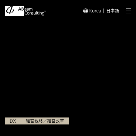
Korea
日本語
メ
トップ
インサイト
ABeam DX Insight
ABeam DX I
インサイト
ABeam DX Insight 第20回
DXエンジン～企業変革力の
3つの力～
2021.09.16
DX
経営戦略／経営改革