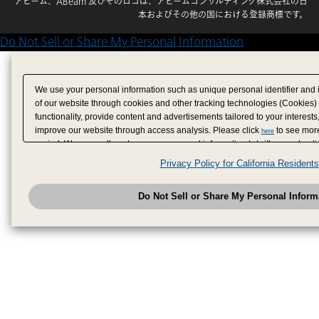
アビーム、ABeam 及びそのロゴは、アビームコンサルティング株式会社の日
本およびその他の国における登録商標です。
Do Not Sell or Share My Personal Information
We use your personal information such as unique personal identifier and 
of our website through cookies and other tracking technologies (Cookies)
functionality, provide content and advertisements tailored to your interests
improve our website through access analysis. Please click
to see more
here
period. We may sell or share your personal information to/with our adverti
analytics service partners. These partners may combine the data shared by
Privacy Policy for California Residents
have provided to them or that they have collected from your use of their se
analyze and optimize advertisements delivered to you by businesses other
Do Not Sell or Share My Personal Inform
have the right to opt out of sale or share of your personal information by u
to exercise your right. If we have detected an opt-out pr
My Personal Information
honored.
Change your sell or share preference