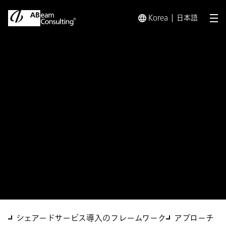
Korea
日本語
メ
トップ
ソリューション
シェアードサービス導入フレームワ
ソリューション
シェアードサービス導入フ
レームワークと短期診断サー
ビス
シェアードサービス導入のフレームワーク
アプローチ