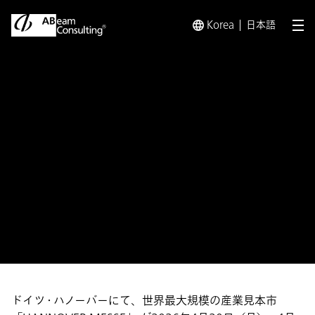
Korea
日本語
メ
トップ
トレンド
スマートファクトリー
HANNOVER M
HANNOVER MESSE 2026
出展特設サイト
2026.04.19
ドイツ・ハノーバーにて、世界最大規模の産業見本市