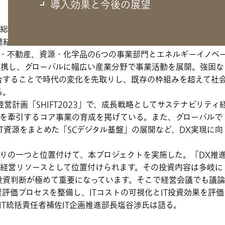
導入効果と今後の展望
総合商社で、国内20カ所、海外109カ所に事業所を持つ。グ
結ベースでの社員数は7万8000人に上る。同社グループは金
・不動産、資源・化学品の6つの事業部門とエネルギーイノベ
連携し、グローバルに幅広い産業分野で事業活動を展開。強固な
合することで時代の変化を先取りし、既存の枠組みを超えて社
る。
経営計画「SHIFT2023」で、成長戦略としてサステナビリティ
益を牽引するコア事業の育成を掲げている。また、グローバルで
IT資源をまとめた「SCデジタル基盤」の展開など、DX実現に向
りの一つと位置付けて、本プロジェクトを実施した。「DX推
な経営リソースとして位置付けられます。その投資内容は多岐に
投資判断が極めて重要になっています。そこで経営会議でも議論
評価プロセスを整備し、ITコストの可視化とIT投資効果を評価
T統括責任者補佐IT企画推進部長塩谷渉氏は語る。