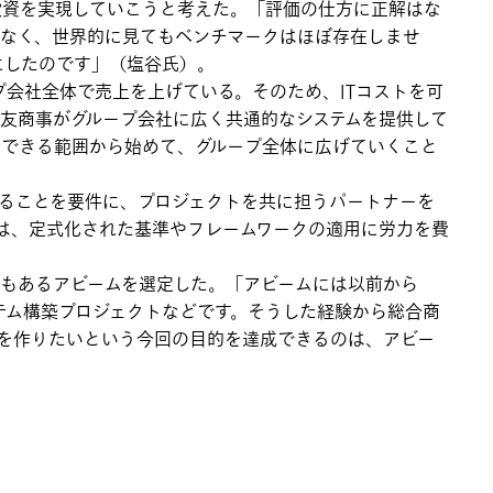
投資を実現していこうと考えた。「評価の仕方に正解はな
でなく、世界的に見てもベンチマークはほぼ存在しませ
にしたのです」（塩谷氏）。
ープ会社全体で売上を上げている。そのため、ITコストを可
友商事がグループ会社に広く共通的なシステムを提供して
析できる範囲から始めて、グループ全体に広げていくこと
いることを要件に、プロジェクトを共に担うパートナーを
では、定式化された基準やフレームワークの適用に労力を費
もあるアビームを選定した。「アビームには以前から
テム構築プロジェクトなどです。そうした経験から総合商
標を作りたいという今回の目的を達成できるのは、アビー