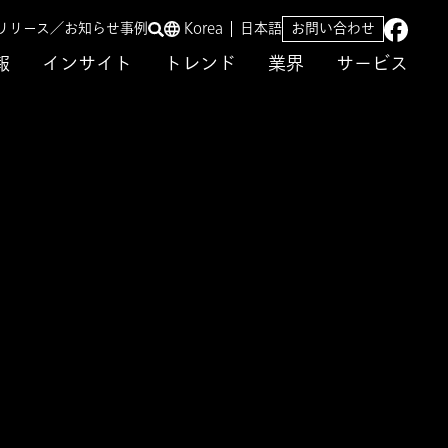
リリース／お知らせ
事例
Korea
日本語
お問い合わせ
報
インサイト
トレンド
業界
サービス
整備、最適な投資判断
Tコスト可視化と効果評