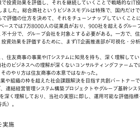
線で投資効果を評価し、それを継続していくことで戦略的なIT
しました。総合商社というビジネスモデルは特殊で、国内だけ
ちで評価の仕方を決めて、それをチューンナップしていくこと
ベースでは7万8000人の従業員がおり、900社を超えるグル
く不十分で、グループ会社を対象とする必要がある。一方で、住
と投資効果を評価するために、まずIT企画推進部が可視化・分
、住友商事の事業やITシステムに知見を持ち、深く理解して
商社のビジネスへの理解が深くないコンサルティングファーム
。そのやり方は住友商事の本意ではなかった。
企業や組織の枠を超えた社会課題解決を目指す共創パートナーで
ば、連結経営管理システム構築プロジェクトやグループ基幹シス
Tを深く理解しており、当社の実態に即し、運用可能な評価指
谷氏）。
を実施