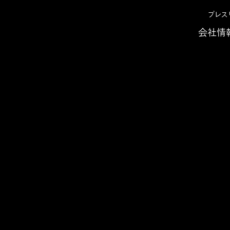
プレス
会社情
判断を目指す。グローバルのITコスト可視化と効果評価の高度化に挑戦
事例
ITの効果評価プロセスを
を目指す。グローバルのI
価の高度化に挑戦