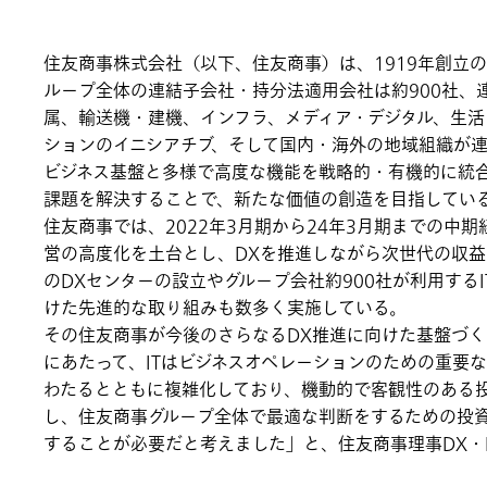
住友商事株式会社（以下、住友商事）は、1919年創立の
ループ全体の連結子会社・持分法適用会社は約900社、連
属、輸送機・建機、インフラ、メディア・デジタル、生活
ションのイニシアチブ、そして国内・海外の地域組織が
ビジネス基盤と多様で高度な機能を戦略的・有機的に統
課題を解決することで、新たな価値の創造を目指してい
住友商事では、2022年3月期から24年3月期までの中期
営の高度化を土台とし、DXを推進しながら次世代の収
のDXセンターの設立やグループ会社約900社が利用する
けた先進的な取り組みも数多く実施している。
その住友商事が今後のさらなるDX推進に向けた基盤づく
にあたって、ITはビジネスオペレーションのための重要
わたるとともに複雑化しており、機動的で客観性のある
し、住友商事グループ全体で最適な判断をするための投資
することが必要だと考えました」と、住友商事理事DX・I