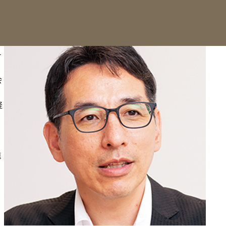
ー
会
経
進