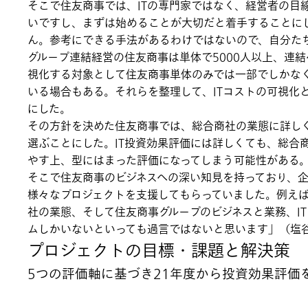
そこで住友商事では、ITの専門家ではなく、経営者の目
いですし、まずは始めることが大切だと着手することに
ん。参考にできる手法があるわけではないので、自分た
グループ連結経営の住友商事は単体で5000人以上、連結
視化する対象として住友商事単体のみでは一部でしかな
いる場合もある。それらを整理して、ITコストの可視化
にした。
その方針を決めた住友商事では、総合商社の業態に詳しく
選ぶことにした。IT投資効果評価には詳しくても、総合
やす上、型にはまった評価になってしまう可能性がある
そこで住友商事のビジネスへの深い知見を持っており、
様々なプロジェクトを支援してもらっていました。例え
社の業態、そして住友商事グループのビジネスと業務、I
ムしかいないといっても過言ではないと思います」（塩
プロジェクトの目標・課題と解決策
5つの評価軸に基づき21年度から投資効果評価