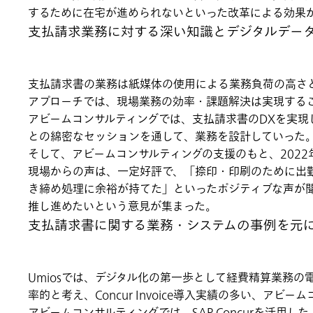
するために在宅が進められないといった改革による効果
支払請求業務に対する深い知識とデジタルデータを
支払請求書の業務は紙媒体の使用による業務負荷の高さ
アプローチでは、現場業務の効率・課題解決は実現する
アビームコンサルティングでは、支払請求書のDXを実現
との綿密なセッションを通して、業務を設計していった
そして、アビームコンサルティングの支援のもと、202
現場からの声は、一定好評で、「捺印・印刷のために出
き締め処理に余裕が持てた」といったポジティブな声が
推し進めたいという意見が集まった。
支払請求書に関する業務・システムの事例を元
Umiosでは、デジタル化の第一歩として経費精算業務の電子化
率的と考え、Concur Invoice導入実績の多い、アビ