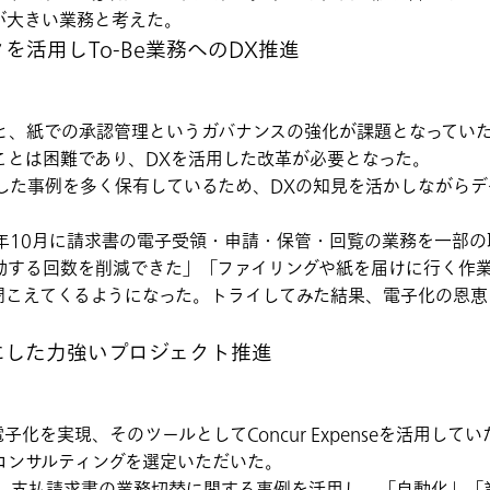
が大きい業務と考えた。
活用しTo-Be業務へのDX推進
と、紙での承認管理というガバナンスの強化が課題となってい
ことは困難であり、DXを活用した改革が必要となった。
した事例を多く保有しているため、DXの知見を活かしながら
。
2年10月に請求書の電子受領・申請・保管・回覧の業務を一部の
勤する回数を削減できた」「ファイリングや紙を届けに行く作
聞こえてくるようになった。トライしてみた結果、電子化の恩恵
にした力強いプロジェクト推進
を実現、そのツールとしてConcur Expenseを活用していた。
ームコンサルティングを選定いただいた。