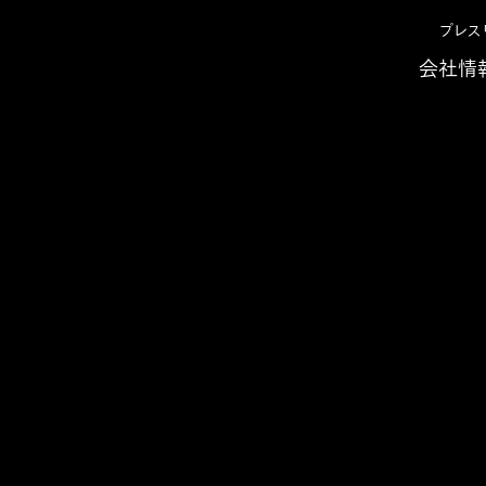
プレス
会社情
準化/効率化の実現
のペーパレス・業務標準化