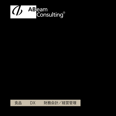
トップ
事例
DXによる支払請求書のペーパレス・業務標
事例
DXによる支払請求書
Umios株式会社
食品
DX
財務会計／経営管理