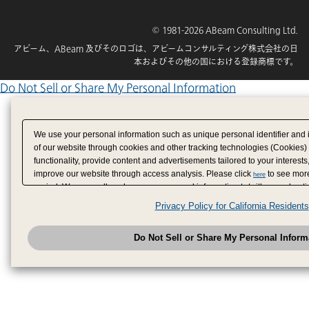
© 1981-2026 ABeam Consulting Ltd.
アビーム、ABeam 及びそのロゴは、アビームコンサルティング株式会社の日
本およびその他の国における登録商標です。
Do Not Sell or Share My Personal Information
We use your personal information such as unique personal identifier and 
of our website through cookies and other tracking technologies (Cookies)
functionality, provide content and advertisements tailored to your interests
improve our website through access analysis. Please click
to see more
here
period. We may sell or share your personal information to/with our adverti
analytics service partners. These partners may combine the data shared by
Privacy Policy for California Residents
have provided to them or that they have collected from your use of their se
analyze and optimize advertisements delivered to you by businesses other
Do Not Sell or Share My Personal Inform
have the right to opt out of sale or share of your personal information by u
to exercise your right. If we have detected an opt-out pr
My Personal Information
honored.
Change your sell or share preference