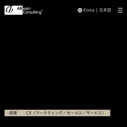
Korea
日本語
メ
トップ
インサイト
【保険×CX】いま損害保険会社が“顧客
インサイト
【保険×CX】いま損害保険
会社が“顧客理解を深める”た
めに取り組むべきアプローチ
2025.07.08
保険
CX（マーケティング／セールス／サービス）