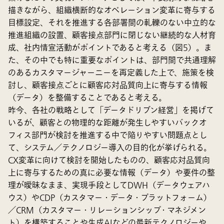
描きながら、組織横断的なオペレーション変革に寄与する
目標設定、それを推進する各部署間の軋轢のない中立的な
推進組織の設置、顧客接点部門に閉じない継続的な人材育
成、社内情宣活動がポイントであると考える（図5）。ま
た、その中でも特に重要なポイントは、部門間で共通理解
のあるカスタマージャーニーを再定義した上で、施策を検
討し、顧客接点ごとに顧客応対品質向上に寄与する情報
（データ）を整備することであると考える。
昨今、各社の戦略として「データドリブン経営」を掲げて
いるが、顧客との物理的な距離が発生しやすいバックオ
フィス部門が検討を推進する中で陥りやすい問題点とし
て、システム／テクノロジー導入の目的化が挙げられる。
CX変革に向けて検討を開始したものの、顧客応対品質向
上に寄与するための真に必要な情報（データ）や要件の整
理が曖昧なまま、実現手段としてDWH（データウェアハ
ウス）やCDP（カスタマー・データ・プラットフォーム）
／CRM（カスタマー・リレーションシップ・マネジメン
ト）を構築することや生成AIなどの最新テクノロジーや