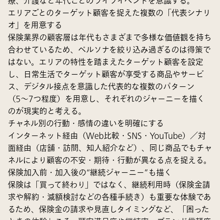
療、介護など年代ごとのライフイベントを意識する。
エリアごとのターゲット顧客を捉えた複数の「代表シナリ
オ」を用意する
保険業界の顧客層は年代もさまざまで多様な価値観を持ち
合わせているため、ペルソナを絞り込み過ぎるのは得策で
はない。エリアの特性を踏まえたターゲット顧客を設定
し、日常生活でターゲット顧客が享受する商品やサービ
ス、デジタル接点を意識した代表的な複数のパターン
（5〜7つ程度）を用意し、それぞれのジャーニーを描く
のが現実的と考える。
チャネル別の行動・感情の違いを明確にする
インターネット経由（Web比較・SNS・YouTube）／対
面経由（店舗・訪問、知人紹介など）、同じ商品でもチャ
ネルにより顧客の不安・期待・行動が異なる点を捉える。
保険加入前・加入後の“継続ジャーニー”も描く
保険は「買って終わり」ではなく、継続利用時（保険金請
求や解約・減額検討などの各種手続き）も重要な体験であ
るため、保険金の請求や見直しタイミングなど、「困った