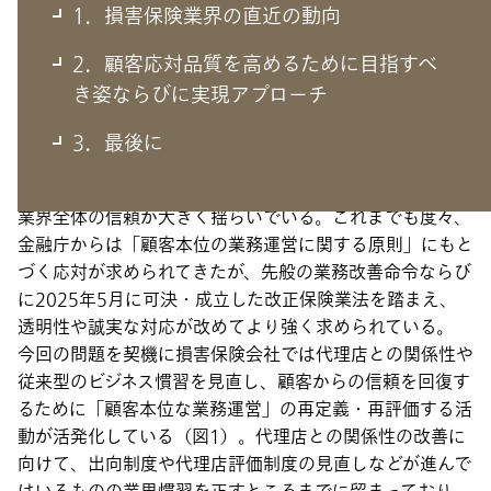
1．損害保険業界の直近の動向
1．損害保険業界の直近の動向
2．顧客応対品質を高めるために目指すべ
き姿ならびに実現アプローチ
損害保険業界では、ビッグモーター問題による保険金不正
3．最後に
請求や企業向け保険の保険料調整問題、代理店における保
険会社からの出向者による個人情報漏洩問題などにより、
業界全体の信頼が大きく揺らいでいる。これまでも度々、
金融庁からは「顧客本位の業務運営に関する原則」にもと
づく応対が求められてきたが、先般の業務改善命令ならび
に2025年5月に可決・成立した改正保険業法を踏まえ、
透明性や誠実な対応が改めてより強く求められている。
今回の問題を契機に損害保険会社では代理店との関係性や
従来型のビジネス慣習を見直し、顧客からの信頼を回復す
るために「顧客本位な業務運営」の再定義・再評価する活
動が活発化している（図1）。代理店との関係性の改善に
向けて、出向制度や代理店評価制度の見直しなどが進んで