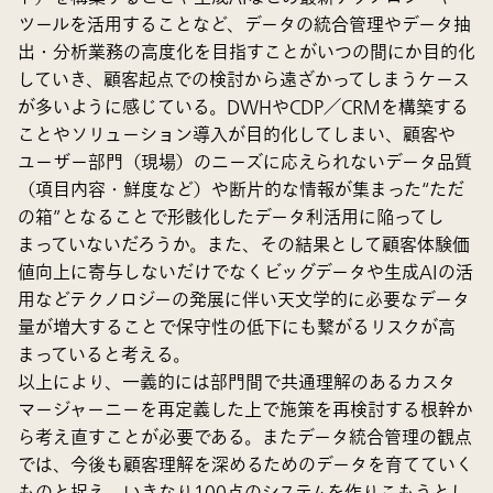
ツールを活用することなど、データの統合管理やデータ抽
出・分析業務の高度化を目指すことがいつの間にか目的化
していき、顧客起点での検討から遠ざかってしまうケース
が多いように感じている。DWHやCDP／CRMを構築する
ことやソリューション導入が目的化してしまい、顧客や
ユーザー部門（現場）のニーズに応えられないデータ品質
（項目内容・鮮度など）や断片的な情報が集まった“ただ
の箱”となることで形骸化したデータ利活用に陥ってし
まっていないだろうか。また、その結果として顧客体験価
値向上に寄与しないだけでなくビッグデータや生成AIの活
用などテクノロジーの発展に伴い天文学的に必要なデータ
量が増大することで保守性の低下にも繋がるリスクが高
まっていると考える。
以上により、一義的には部門間で共通理解のあるカスタ
マージャーニーを再定義した上で施策を再検討する根幹か
ら考え直すことが必要である。またデータ統合管理の観点
では、今後も顧客理解を深めるためのデータを育てていく
ものと捉え、いきなり100点のシステムを作りこもうとし