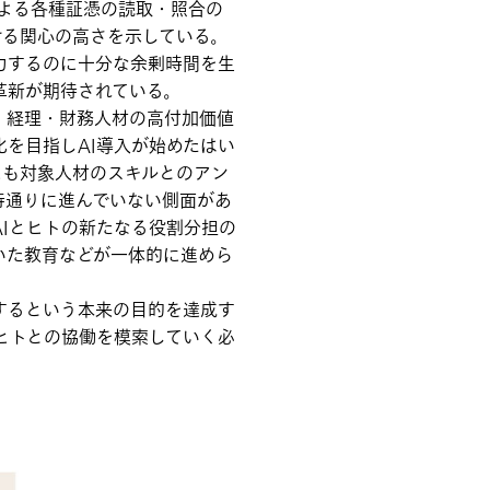
による各種証憑の読取・照合の
ける関心の高さを示している。
力するのに十分な余剰時間を生
革新が期待されている。
、経理・財務人材の高付加価値
を目指しAI導入が始めたはい
にも対象人材のスキルとのアン
待通りに進んでいない側面があ
Iとヒトの新たなる役割分担の
いた教育などが一体的に進めら
するという本来の目的を達成す
ヒトとの協働を模索していく必