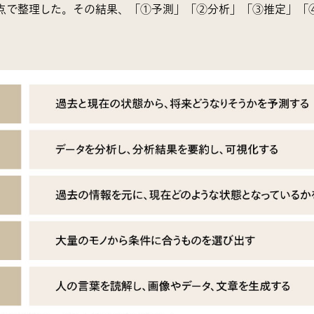
視点で整理した。その結果、「①予測」「②分析」「③推定」「