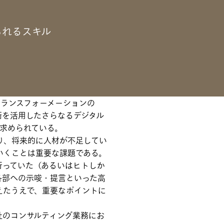
られるスキル
フォーメーションの波が押し寄
AIの登場により、膨大なデータ
化がより進むことが想定され
トランスフォーメーションの
術を活用したさらなるデジタル
求められている。
り、将来的に人材が不足してい
いくことは重要な課題である。
行っていた（あるいはヒトしか
各部への示唆・提言といった高
えたうえで、重要なポイントに
社のコンサルティング業務にお