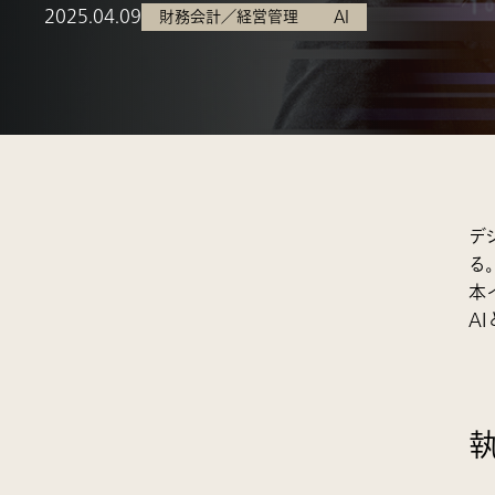
2025.04.09
財務会計／経営管理
AI
デ
る
本
A