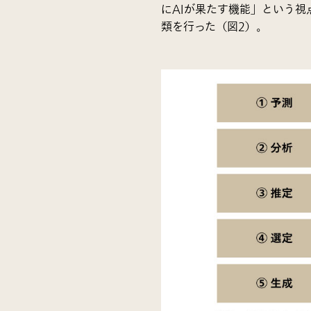
にAIが果たす機能」という
類を行った（図2）。