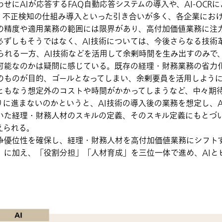
せにAIが応答するFAQ自動応答システムの導入や、AI-OCR
ん・不正検知の仕組み導入といった引き合いが多く、各企業にお
術の精度や適用業務の範囲には限界があり、高付加価値業務に注
必ずしもそうではなく、AI技術については、今後さらなる技術
られる一方、AI技術などを活用して余剰時間を生み出すのみで
可能なのかは疑問に感じている。既存の経理・財務業務の省力化
そのものが目的、ゴールとなってしまい、余剰要員を活用しよう
にともなう想定外のコストや時間がかかってしまうなど、中々期
りに進まないのかというと、AI技術の導入後の業務を想定し、A
いた経理・財務人材のスキルの定義、そのスキル定義にもとづ
えられる。
争優位性を確保し、経理・財務人材を高付加価値業務にシフト
」に加え、「役割分担」「人材育成」を三位一体で進め、AIと