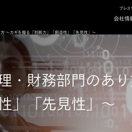
プレス
会社情
り方 ～カギを握る「判断力」「創造性」「先見性」～
経理・財務部門のあり
性」「先見性」～