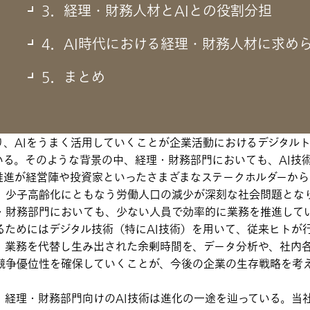
3．経理・財務人材とAIとの役割分担
における、AI活用動向と将来の展望
4．AI時代における経理・財務人材に求め
5．まとめ
ましい発展を遂げており、ビジネスの現場にもデジタルトランス
は急速に発展をみせており、LLM（大規模言語モデル）や生成
度に行えるようになり、企業の意思決定プロセスや業務の効率
り、AIをうまく活用していくことが企業活動におけるデジタル
いる。そのような背景の中、経理・財務部門においても、AI技
推進が経営陣や投資家といったさまざまなステークホルダーから
、少子高齢化にともなう労働人口の減少が深刻な社会問題とな
・財務部門においても、少ない人員で効率的に業務を推進して
るためにはデジタル技術（特にAI技術）を用いて、従来ヒトが
）業務を代替し生み出された余剰時間を、データ分析や、社内
競争優位性を確保していくことが、今後の企業の生存戦略を考
、経理・財務部門向けのAI技術は進化の一途を辿っている。当