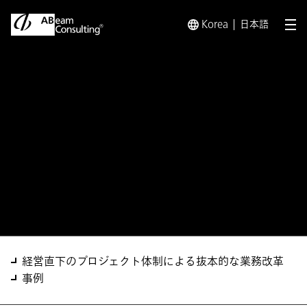
Korea
日本語
メ
トップ
ソリューション
直下型デジタル業務改革基本計画策
ソリューション
直下型デジタル業務改革基本
計画策定・実行支援サービス
経営直下のプロジェクト体制による抜本的な業務改革
事例