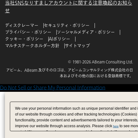
当社SNSなりすましアカウントに関する注意喚起のお知ら
せ
ディスクレーマー
セキュリティ・ポリシー
プライバシー・ポリシー
ソーシャルメディア・ポリシー
クッキー・ポリシー
AIポリシー
マルチステークホルダー方針
サイトマップ
© 1981-2026 ABeam Consulting Ltd.
アビーム、ABeam 及びそのロゴは、アビームコンサルティング株式会社の日
本およびその他の国における登録商標です。
Do Not Sell or Share My Personal Information
We use your personal information such as unique personal identifier and 
of our website through cookies and other tracking technologies (Cookies)
functionality, provide content and advertisements tailored to your interests
improve our website through access analysis. Please click
to see more
here
period. We may sell or share your personal information to/with our adverti
analytics service partners. These partners may combine the data shared by