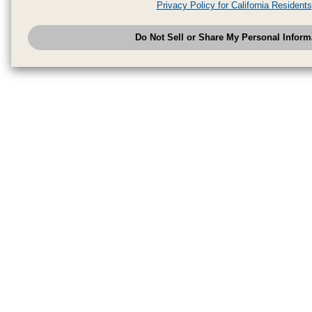
Privacy Policy for California Residents
have provided to them or that they have collected from your use of their se
analyze and optimize advertisements delivered to you by businesses other
Do Not Sell or Share My Personal Inform
have the right to opt out of sale or share of your personal information by u
to exercise your right. If we have detected an opt-out pr
My Personal Information
honored.
Change your sell or share preference