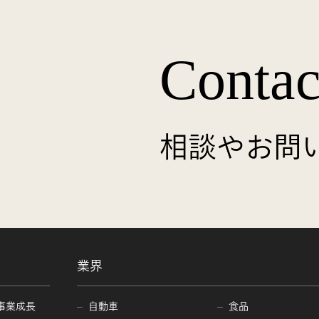
Contac
相談やお問
業界
事業成長
自動車
食品