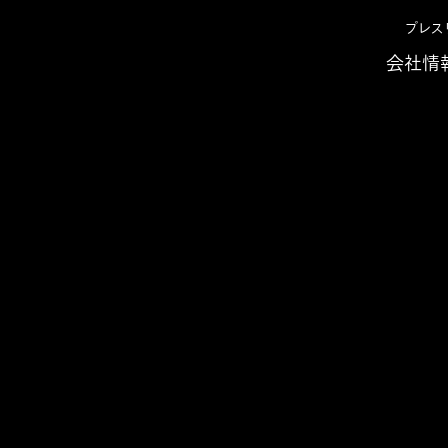
プレス
会社情
せ 2025年
EnterpriseZineにて、寄稿『IT部門が知るべき
iseZineにて、寄稿『IT部門
実現」のための基本知識』