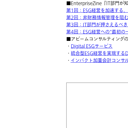
■EnterpriseZine『
第1回：ESG経営を加速する、
第2回：非財務情報管理を阻む
第3回：IT部門が押さえるべ
第4回：ESG経営への“最初
■アビームコンサルティング
・
Digital ESGサービス
・
統合型ESG経営を実現するDigital
・
インパクト加重会計コンサ