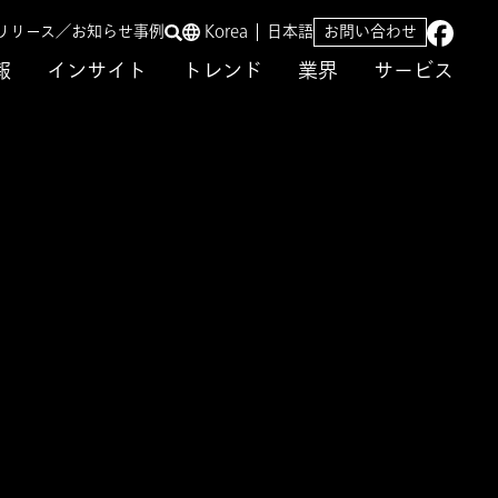
リリース／お知らせ
事例
Korea
日本語
お問い合わせ
報
インサイト
トレンド
業界
サービス
「ESG経営実現」のための基本知識』（全4回）が掲載
が知るべき
（全4回）が