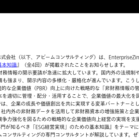
社（以下、アビームコンサルティング）は、EnterpriseZi
基本知識
』（全4回）が掲載されたことをお知らせします。
務情報の開示要請が急速に拡大しています。国内外の法規制や
請も強まり、開示内容の多様化・厳格化が進んでいます。こう
続的な企業価値（PBR）向上に向けた戦略的な「非財務情報の
本を適切に管理・配分・活用することで、企業価値の最大化を
、企業の成長や価値創出を共に実現する変革パートナーとして、20
し、社内外の非財務データを活用して非財務資本の増強施策と企
競争力強化を図るための戦略的な企業価値向上経営の実現を支
は、『IT部門が知るべき「ESG経営実現」のための基本知識』をテー
ムコンサルティングの専門コンサルタントが解説しています。ぜ