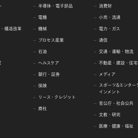
ー
半導体・電子部品
消費財
電機
小売・流通
編・構造改革
機械
電力・ガス
プロセス産業
通信
石油
交通・運輸・物流
営
ヘルスケア
不動産・建設・住宅
銀行・証券
メディア
スポーツ&エンター
保険
インメント
リース・クレジット
官公庁・社会公共
商社
文教・研究
医療・健康・福祉