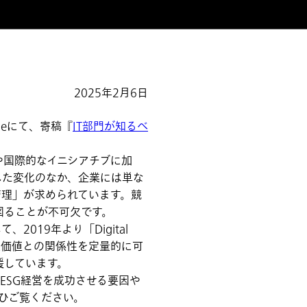
2025年2月6日
neにて、寄稿『
IT部門が知るべ
国際的なイニシアチブに加
した変化のなか、企業には単な
管理」が求められています。競
図ることが不可欠です。
19年より「Digital
業価値との関係性を定量的に可
援しています。
マにESG経営を成功させる要因や
ひご覧ください。