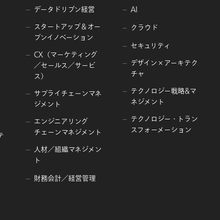
データドリブン経営
AI
スタートアップ＆オー
クラウド
プンイノベーション
セキュリティ
CX（マーケティング
デザイン×アーキテク
／セールス／サービ
チャ
ス）
テクノロジー戦略&マ
サプライチェーンマネ
ネジメント
ジメント
テクノロジー・トラン
エンジニアリング
スフォーメーション
チェーンマネジメント
テ
人材／組織マネジメン
ト
財務会計／経営管理