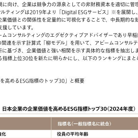
に向け、企業は競争力の源泉としての非財務資本を適切に管
ティングは2019年より「Digital ESGサービス」※を展
企業価値との関係性を定量的に可視化することで、中長期的な
支援しています。
ムコンサルティングのエグゼクティブアドバイザーであり早稲
値の関連を示す計算式「柳モデル」を用いて、アビームコンサル
析に基づき、企業価値と強い相関を示す具体的な指標を抽出し
る指標上位30位を新たに明らかにし、以下のランキングにまと
値を高めるESG指標のトップ30」と概要