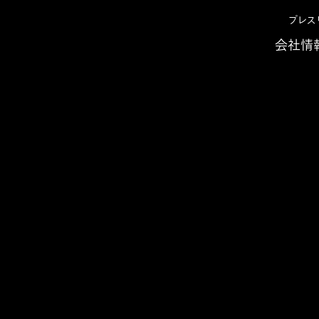
プレス
会社情
せ 2024年
2024年度「日本企業の企業価値を高めるESG指標ト
「日本企業の企業価値を高め
分析結果を発表
「研究開発成果」と「ブランド力」が示す