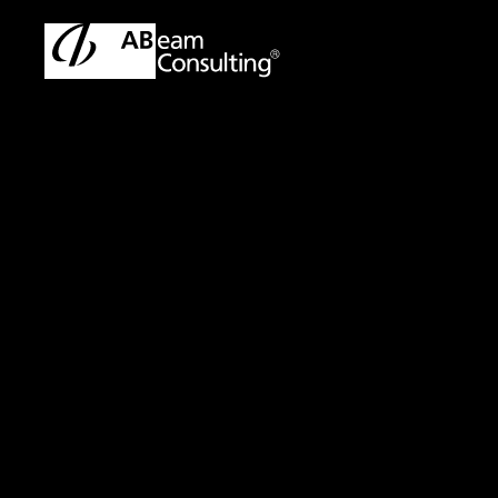
トップ
プレスリリース／お知らせ
プレスリリース／お知ら
プレスリリース
2024年度
トップ30」
～新たなESG指標
活用の進展～