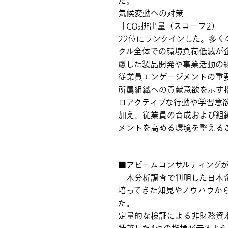
た。
気候変動への対策
「CO₂排出量（スコープ2）
22位にランクインした。多
クル全体での環境負荷低減が
慮した製品開発や事業活動の
従業員エンゲージメントの重
所属組織への貢献意欲を示す
ロアクティブな行動や学習意
加え、従業員の育成および組
メントを高める環境を整える
■アビームコンサルティング
本分析調査で判明した日本企
培ってきた知見やノウハウか
た。
定量的な検証による非財務資