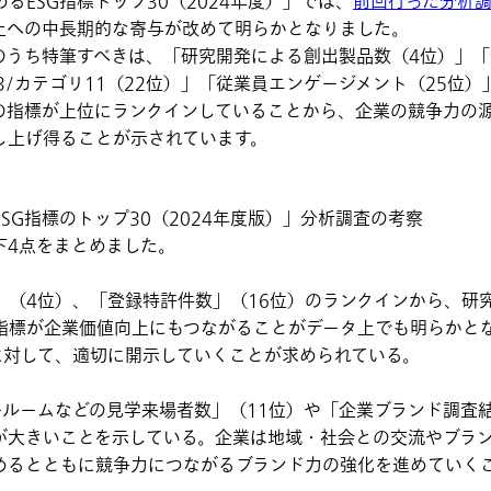
ESG指標トップ30（2024年度）」では、
前回行った分析
上への中長期的な寄与が改めて明らかとなりました。
うち特筆すべきは、「研究開発による創出製品数（4位）」「
プ3/カテゴリ11（22位）」「従業員エンゲージメント（25位
の指標が上位にランクインしていることから、企業の競争力の
し上げ得ることが示されています。
SG指標のトップ30（2024年度版）」分析調査の考察
4点をまとめました。
」（4位）、「登録特許件数」（16位）のランクインから、研
指標が企業価値向上にもつながることがデータ上でも明らかと
に対して、適切に開示していくことが求められている。
ールームなどの見学来場者数」（11位）や「企業ブランド調査結
が大きいことを示している。企業は地域・社会との交流やブラ
めるとともに競争力につながるブランド力の強化を進めていく