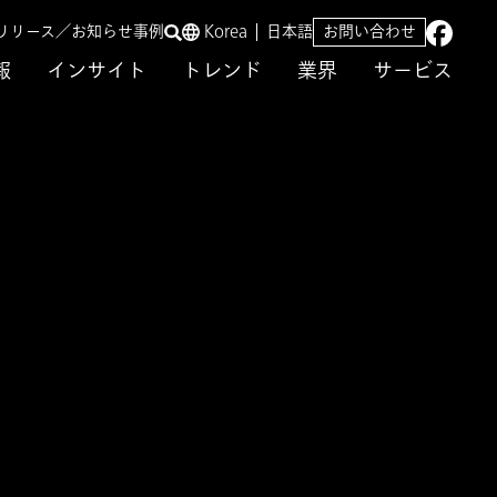
リリース／お知らせ
事例
Korea
日本語
お問い合わせ
報
インサイト
トレンド
業界
サービス
ップ30」分析結果を発表
るESG指標
、企業の非財務情報