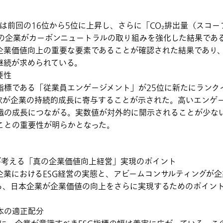
」は前回の16位から5位に上昇し、さらに「CO₂排出量（スコー
くの企業がカーボンニュートラルの取り組みを強化した結果であ
企業価値向上の重要な要素であることが確認された結果であり
継続が求められている。
要性
指標である「従業員エンゲージメント」が25位に新たにランク
欲が企業の持続的成長に寄与することが示された。高いエンゲ
織の成長につながる。実数値が対外的に開示されることが少な
ことの重要性が明らかとなった。
が考える「真の企業価値向上経営」実現のポイント
業におけるESG経営の実態と、アビームコンサルティングが
ら、日本企業が企業価値の向上をさらに実現するためのポイン
本の適正配分