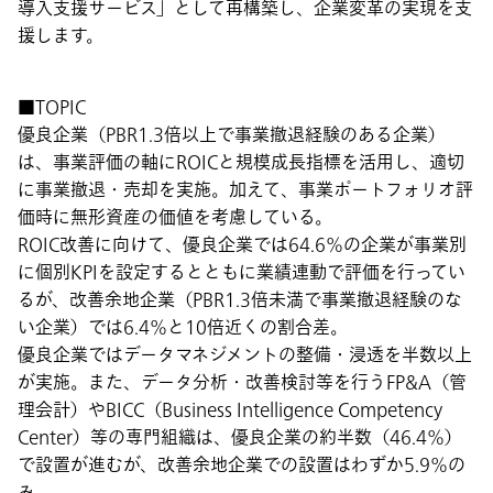
導入支援サービス」として再構築し、企業変革の実現を支
援します。
■TOPIC
優良企業（PBR1.3倍以上で事業撤退経験のある企業）
は、事業評価の軸にROICと規模成長指標を活用し、適切
に事業撤退・売却を実施。加えて、事業ポートフォリオ評
価時に無形資産の価値を考慮している。
​​​​
ROIC改善に向けて、優良企業では64.6％の企業が事業別
に個別KPIを設定するとともに業績連動で評価を行ってい
るが、改善余地企業（PBR1.3倍未満で事業撤退経験のな
い企業）では6.4％と10倍近くの割合差。
優良企業ではデータマネジメントの整備・浸透を半数以上
が実施。また、データ分析・改善検討等を行うFP&A（管
理会計）やBICC（Business Intelligence Competency
Center）等の専門組織は、優良企業の約半数（46.4％）
で設置が進むが、改善余地企業での設置はわずか5.9％の
み。