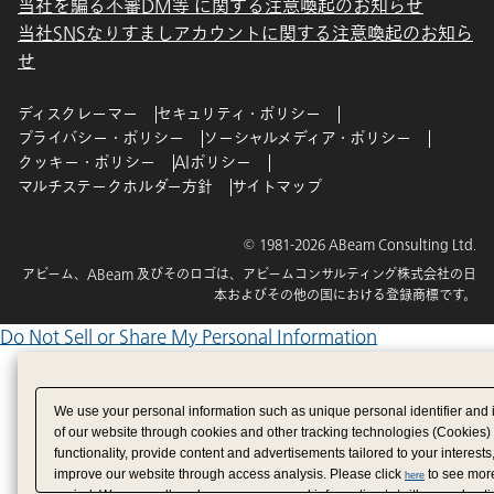
当社を騙る不審DM等 に関する注意喚起のお知らせ
当社SNSなりすましアカウントに関する注意喚起のお知ら
せ
ディスクレーマー
セキュリティ・ポリシー
プライバシー・ポリシー
ソーシャルメディア・ポリシー
クッキー・ポリシー
AIポリシー
マルチステークホルダー方針
サイトマップ
© 1981-2026 ABeam Consulting Ltd.
アビーム、ABeam 及びそのロゴは、アビームコンサルティング株式会社の日
本およびその他の国における登録商標です。
Do Not Sell or Share My Personal Information
We use your personal information such as unique personal identifier and 
of our website through cookies and other tracking technologies (Cookies)
functionality, provide content and advertisements tailored to your interests
improve our website through access analysis. Please click
to see more
here