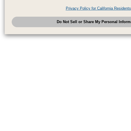
period. We may sell or share your personal information to/with our adverti
analytics service partners. These partners may combine the data shared by
Privacy Policy for California Residents
have provided to them or that they have collected from your use of their se
analyze and optimize advertisements delivered to you by businesses other
Do Not Sell or Share My Personal Inform
have the right to opt out of sale or share of your personal information by u
to exercise your right. If we have detected an opt-out pr
My Personal Information
honored.
Change your sell or share preference