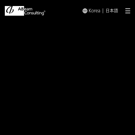
Korea
日本語
メ
トップ
プレスリリース／お知らせ
プレスリリース／お知らせ 
プレスリリース
日本企業の「進化するROIC経営
と企業変革」に関する実態調査
について
優良企業は事業撤退や業績連動など事業ポー
トフォリオの管理を徹底して実施し、無形資産
含めた経営管理基盤を整備