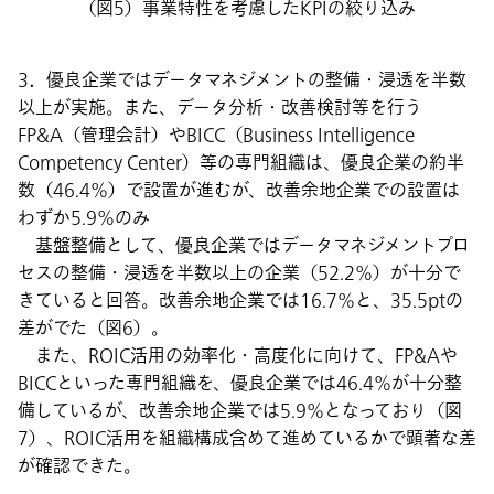
（図5）事業特性を考慮したKPIの絞り込み
3．優良企業ではデータマネジメントの整備・浸透を半数
以上が実施。また、データ分析・改善検討等を行う
FP&A（管理会計）やBICC（Business Intelligence
Competency Center）等の専門組織は、優良企業の約半
数（46.4％）で設置が進むが、改善余地企業での設置は
わずか5.9％のみ
基盤整備として、優良企業ではデータマネジメントプロ
セスの整備・浸透を半数以上の企業（52.2％）が十分で
きていると回答。改善余地企業では16.7％と、35.5ptの
差がでた（図6）。
また、ROIC活用の効率化・高度化に向けて、FP&Aや
BICCといった専門組織を、優良企業では46.4％が十分整
備しているが、改善余地企業では5.9％となっており（図
7）、ROIC活用を組織構成含めて進めているかで顕著な差
が確認できた。