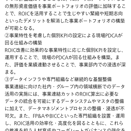
の無形資産価値を事業ポートフォリオの評価に加味するこ
とで、ROICを活用することで生じやすい緊縮や短期志向
といったデメリットを解消した事業ポートフォリオの構築
が可能となる。
②事業特性を考慮した個別KPIの設定による現場PDCAが
回る仕組みの構築
ROIC改善に効果的な事業特性に応じた個別KPIを設定し、
運用することで、現場のPDCAが回る仕組みを構築。ま
た、評価を業績連動させることで、事業部内での浸透が深
まる。
③データインフラや専門組織など継続的な基盤整備
事業連結に向けた社内・グループ内の領域横断でのデータ
活用の実施には、事業連結カットのROIC算出に必要な
データの統合を可能にするデータシステムやマスタの整備
に加えて、データマネジメントプロセスの整備・浸透が不
可欠。また、FP&AやBICCといった専門組織を設置・運用
し、ROIC活用の効率化・高度化を図るとともに、これら
の推進を担う人材育成やコーポレートガバナンスの強化を