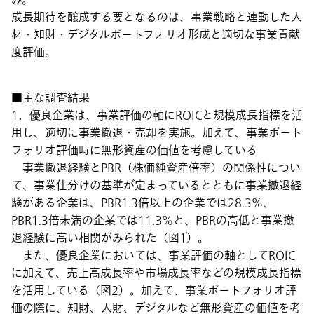
成長期待を醸成する要となるのは、事業戦略と連動した人
材・知財・デジタルポートフォリオ形成と適切な事業貢献
度評価。
■主な調査結果
1．優良企業は、事業評価の軸にROICと規模成長指標を活
用し、適切に事業撤退・売却を実施。加えて、事業ポート
フォリオ評価時に無形資産の価値を考慮している
事業撤退経験とPBR（株価純資産倍率）の関係性につい
て、事業仕分けの基準が定まっているとともに事業撤退経
験がある企業は、PBR1.3倍以上の企業では28.3％、
PBR1.3倍未満の企業では11.3％と、PBRの高低と事業撤
退経験に高い相関がみられた（図1）。
また、優良企業においては、事業評価の軸としてROIC
に加えて、売上高成長率や市場成長率などの規模成長指標
を活用している（図2）。加えて、事業ポートフォリオ評
価の際に、知財、人財、デジタルなど無形資産の価値を考