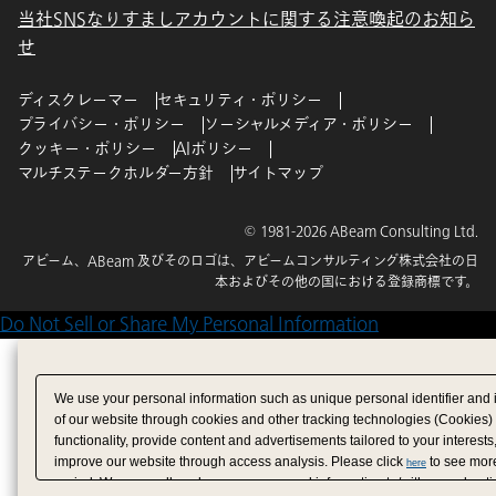
当社SNSなりすましアカウントに関する注意喚起のお知ら
せ
ディスクレーマー
セキュリティ・ポリシー
プライバシー・ポリシー
ソーシャルメディア・ポリシー
クッキー・ポリシー
AIポリシー
マルチステークホルダー方針
サイトマップ
© 1981-2026 ABeam Consulting Ltd.
アビーム、ABeam 及びそのロゴは、アビームコンサルティング株式会社の日
本およびその他の国における登録商標です。
Do Not Sell or Share My Personal Information
We use your personal information such as unique personal identifier and 
of our website through cookies and other tracking technologies (Cookies)
functionality, provide content and advertisements tailored to your interests
improve our website through access analysis. Please click
to see more
here
period. We may sell or share your personal information to/with our adverti