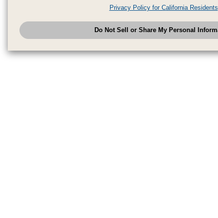
analytics service partners. These partners may combine the data shared by
Privacy Policy for California Residents
have provided to them or that they have collected from your use of their se
analyze and optimize advertisements delivered to you by businesses other
Do Not Sell or Share My Personal Inform
have the right to opt out of sale or share of your personal information by u
to exercise your right. If we have detected an opt-out pr
My Personal Information
honored.
Change your sell or share preference