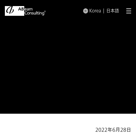
Korea
日本語
メ
トップ
プレスリリース／お知らせ
プレスリリース／お知らせ 
お知らせ
企業のESG経営支援サービス
「Digital ESG Platform」の
Google Cloud 活用事例掲載
2022年6月28日