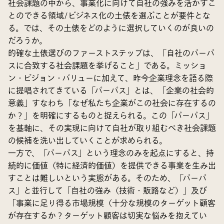
社会課題の中から、事業化に向けて自社の強みを活かすこ
とのできる領域/ビジネス化の土俵を選ぶことが要件とな
る。では、その土俵をどのように選択していくのが良いの
だろうか。
的確な土俵選びのファーストステップは、「自社のパーパ
スに合致する社会課題を挙げること」である。ミッショ
ン・ビジョン・バリューに加えて、昨今企業理念を語る際
に提唱されてきている「パーパス」とは、「企業の社会的
意義」すなわち「なぜ私たち企業がこの社会に存在するの
か？」を明確にするものと捉えられる。この「パーパス」
を基軸に、その実現に向けて自社が取り組むべき社会課題
の候補を洗い出していくことが求められる。
一方で、「パーパス」という理念のみを起点にすると、持
続的に価値（特に経済的価値）を提供できる事業を生み出
すことは難しいという実態がある。そのため、「パーパ
ス」と並行して「自社の強み（技術・販路など）」及び
「事業に足り得る市場規模（十分な規模のターゲット顧客
が存在するか？ターゲット顧客は切実な悩みを抱えてい