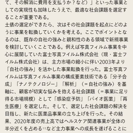
て、その解消に費用を支払うか？など）」といった事業と
しての実現性も加味したうえで、最適な社会課題を選定す
ることが重要である。
土俵の選定ができたら、次はその社会課題を起点にどのよ
うに事業を転換していくかを考える。ここでポイントとな
るのは、既存の自社の強みと親和性のある領域で新規事業
を検討していくことである。例えば写真フィルム事業を中
心に展開していた富士写真フイルム株式会社（現・富士フ
イルム株式会社）は、主力市場の縮小に伴い2003年より
「自社の強み」を活かした事業転換を行った。富士写真フ
イルムは写真フィルム事業の構成要素技術である「分子合
成」「ナノテクノロジー」「解析」（＝自社の強み）を基
軸に、顧客が切実な悩みを抱える社会課題（＝事業に足り
得る市場規模）として「感染症予防」「バイオ医薬」「再
生医療」を選定した。そして、選定した社会課題の解決を
目指し、新たに医薬品事業の立ち上げを行った。その結
果、2020年度の売上高ではヘルスケア関連事業が全体の
半分近くを占める
など主力事業への成長を遂げることに
※1