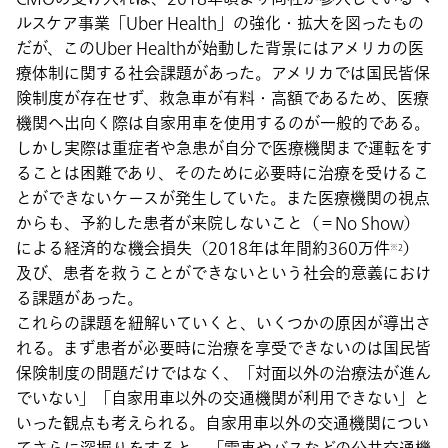
ルスケア事業「Uber Health」の強化・拡大を図ったもの
だが、このUber Healthが始動した背景にはアメリカの医
療体制に関する社会課題があった。アメリカでは国民皆保
険制度が存在せず、救急車が有料・高額であるため、医療
機関へ出向く際は自家用車を使用するのが一般的である。
しかし実際は重症者や急患が自分で医療機関まで運転をす
ることは困難であり、そのために必要時に治療を受けるこ
とができないケースが発生していた。また医療機関の視点
からも、予約した患者が来院しないこと（＝No Show）
による経済的な機会損失（2018年は年間約360万件
）
※2
及び、患者を救うことができないという社会的意義におけ
る課題があった。
これらの課題を紐解いていくと、いくつかの原因が導出さ
れる。まず患者が必要時に治療を享受できないのは国民皆
保険制度の問題だけではなく、「対面以外の治療法が進ん
でいない」「自家用車以外の交通機関が利用できない」と
いった観点も考えられる。自家用車以外の交通機関につい