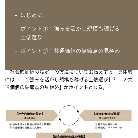
はじめに
はじめに
ポイント①：強みを活かし規模も稼げる
土俵選び
第1回のインサイト
では、社会的価値と経済的価値を両立
ポイント②：共通価値の結節点の見極め
する事業化の実現には6つのポイントがあることを概説し
た。今回は、『社会課題』を起点とした事業開発における
「社会的価値の設定」の方法についてお伝えする。具体的
には、「①強みを活かし規模も稼げる土俵選び」と「②共
通価値の結節点の見極め」がポイントとなる。