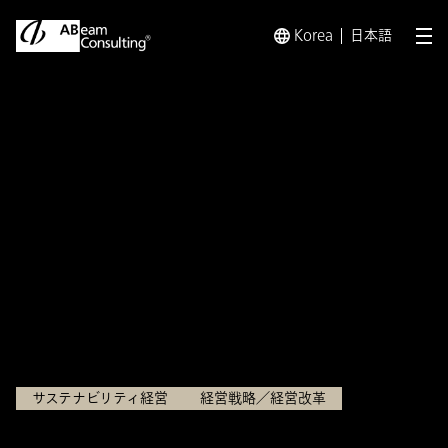
Korea
日本語
メ
トップ
インサイト
『社会課題』を起点とした事業開発を成功
インサイト
『社会課題』を起点とした事
業開発を成功させるには 第2
回 社会的価値の設定
2022.09.09
サステナビリティ経営
経営戦略／経営改革