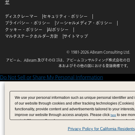
せ
ディスクレーマー
セキュリティ・ポリシー
プライバシー・ポリシー
ソーシャルメディア・ポリシー
クッキー・ポリシー
AIポリシー
マルチステークホルダー方針
サイトマップ
© 1981-2026 ABeam Consulting Ltd.
アビーム、ABeam 及びそのロゴは、アビームコンサルティング株式会社の日
本およびその他の国における登録商標です。
Do Not Sell or Share My Personal Information
We use your personal information such as unique personal identifier and 
of our website through cookies and other tracking technologies (Cookies)
functionality, provide content and advertisements tailored to your interests
improve our website through access analysis. Please click
to see more
here
period. We may sell or share your personal information to/with our adverti
analytics service partners. These partners may combine the data shared by
Privacy Policy for California Residents
have provided to them or that they have collected from your use of their se