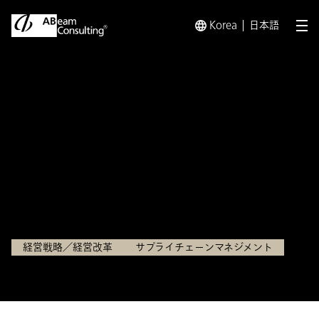
Korea
日本語
メ
トップ
インサイト
調達コスト削減を阻む5つの壁と突破の
インサイト
調達コスト削減を阻む5つの
壁と突破のカギ
2022.04.21
経営戦略／経営改革
サプライチェーンマネジメント