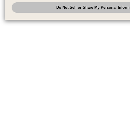
analyze and optimize advertisements delivered to you by businesses other
Do Not Sell or Share My Personal Inform
have the right to opt out of sale or share of your personal information by u
to exercise your right. If we have detected an opt-out pr
My Personal Information
honored.
Change your sell or share preference