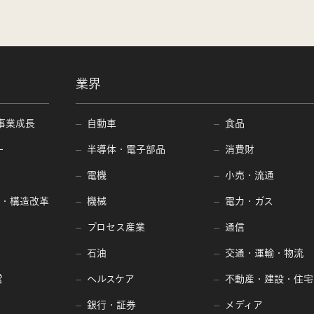
業界
事業成長
自動車
食品
ー
半導体・電子部品
消費財
電機
小売・流通
編・構造改革
機械
電力・ガス
プロセス産業
通信
石油
交通・運輸・物流
営
ヘルスケア
不動産・建設・住宅
銀行・証券
メディア