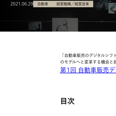
2021.06.29
自動車
経営戦略／経営改革
「自動車販売のデジタルシフ
のモデルへと変革する機会と
第1回 自動車販売
目次