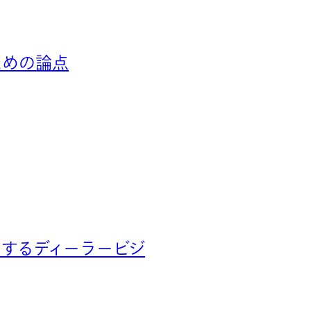
ための論点
とするディーラービジ