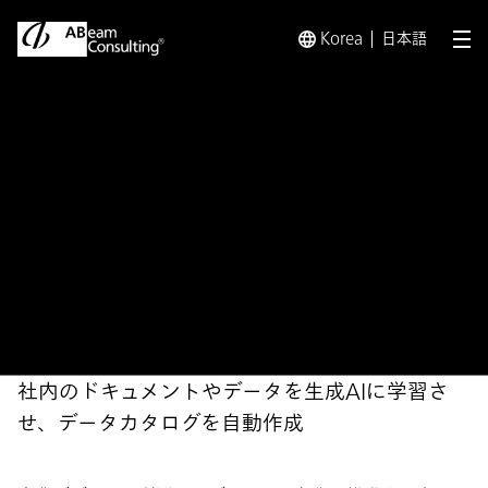
Korea
日本語
メ
トップ
ソリューション
生成AIによるデータカタログの自動
ソリューション
生成AIによるデータカタログ
の自動作成サービス
社内のドキュメントやデータを生成AIに学習さ
せ、データカタログを自動作成