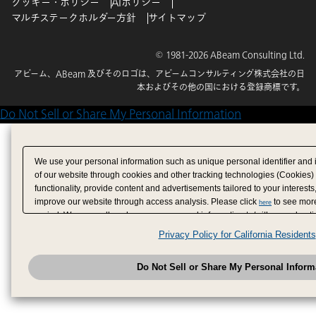
クッキー・ポリシー
AIポリシー
マルチステークホルダー方針
サイトマップ
© 1981-2026 ABeam Consulting Ltd.
アビーム、ABeam 及びそのロゴは、アビームコンサルティング株式会社の日
本およびその他の国における登録商標です。
Do Not Sell or Share My Personal Information
We use your personal information such as unique personal identifier and 
of our website through cookies and other tracking technologies (Cookies)
functionality, provide content and advertisements tailored to your interests
improve our website through access analysis. Please click
to see more
here
period. We may sell or share your personal information to/with our adverti
analytics service partners. These partners may combine the data shared by
Privacy Policy for California Residents
have provided to them or that they have collected from your use of their se
analyze and optimize advertisements delivered to you by businesses other
Do Not Sell or Share My Personal Inform
have the right to opt out of sale or share of your personal information by u
to exercise your right. If we have detected an opt-out pr
My Personal Information
honored.
Change your sell or share preference