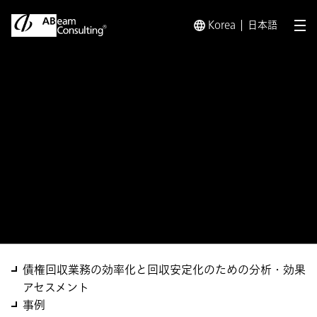
Korea
日本語
メ
トップ
ソリューション
AI活用による債権回収高度化サービ
ソリューション
AI活用による債権回収高度
化サービス
債権回収業務の効率化と回収安定化のための分析・効果
アセスメント
事例