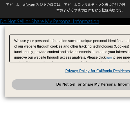
アビーム、ABeam 及びそのロゴは、アビームコンサルティング株式会社の日
本およびその他の国における登録商標です。
Do Not Sell or Share My Personal Information
We use your personal information such as unique personal identifier and 
of our website through cookies and other tracking technologies (Cookies)
functionality, provide content and advertisements tailored to your interests
improve our website through access analysis. Please click
to see more
here
period. We may sell or share your personal information to/with our adverti
analytics service partners. These partners may combine the data shared by
Privacy Policy for California Residents
have provided to them or that they have collected from your use of their se
analyze and optimize advertisements delivered to you by businesses other
Do Not Sell or Share My Personal Inform
have the right to opt out of sale or share of your personal information by u
to exercise your right. If we have detected an opt-out pr
My Personal Information
honored.
Change your sell or share preference