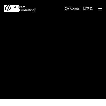
Korea
日本語
メ
トップ
プレスリリース／お知らせ
プレスリリース／お知らせ 
プレスリリース
三菱UFJニコスの債権回収業務の
高度化に向けて
SAS® Customer Intelligence
360を活用した実証実験を開始