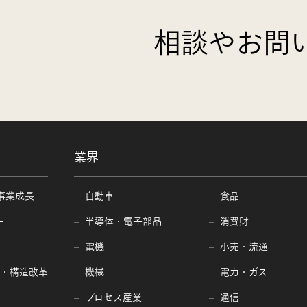
相談やお問
業界
事業成長
自動車
食品
ー
半導体・電子部品
消費財
電機
小売・流通
編・構造改革
機械
電力・ガス
プロセス産業
通信