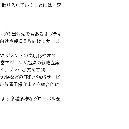
を取り入れていくことには一定
ィングの出資先でもあるオプティ
界向けや製造業界向けにサービ
マネジメントの高度化やオペ
経営アジェンダ起点の戦略立案
Iドリブンな提案を実施
racleなどのERP／SaaSサービ
築から運用保守までを統合的に
により多種多様なグローバル要