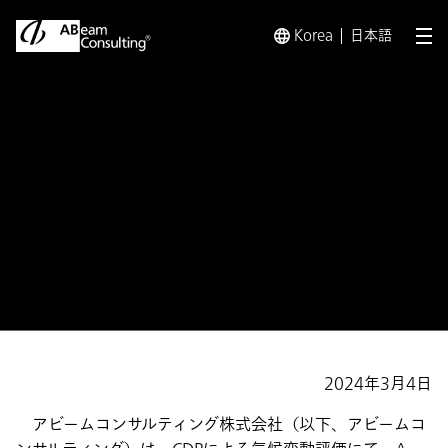
Korea
日本語
メ
トップ
プレスリリース／お知らせ
プレスリリース／お知らせ 
お知らせ
CDP気候変動評価にてリーダー
シップスコアであるA－を獲得
2024年3月4日
アビームコンサルティング株式会社（以下、アビームコ