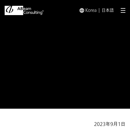
Korea
日本語
メ
トップ
プレスリリース／お知らせ
プレスリリース／お知らせ 
お知らせ
米Forbes誌「World’s Best
Management Consulting Firms
2023」に選出
2023年9月1日