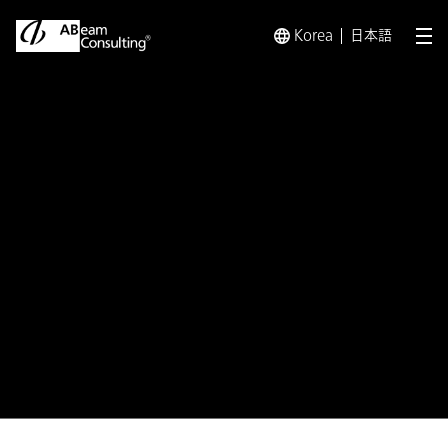
Korea
日本語
メ
トップ
プレスリリース／お知らせ
プレスリリース／お知らせ 
プレスリリース
アビームコンサルティング、SAP®
の新たなイニシアティブ
「Regional Strategic Service
Partner（RSSP）」に参画