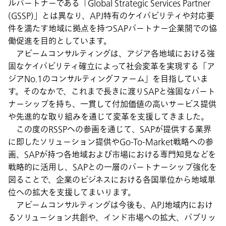
ルパートナーである「Global Strategic Services Partner
(GSSP)」とは異なり、APJ特有のケイパビリティや対応要
件を満たす地域に拠点を持つSAPパートナー企業間での協
働促進を目的としています。
アビームコンサルティングは、アジア各地域における強
固なケイパビリティ確立によって社会変革を実現する「ア
ジアNo.1のコンサルティングファーム」を目指していま
す。そのなかで、これまで長きに渡りSAPと強固なパート
ナーシップを持ち、一貫して付加価値の高いサービス提供
や先進的な取り組みを通じて変革を支援してきました。
この度のRSSPへの参画を通じて、SAPが提供する業界
に即したソリューション提供やGo-To-Market戦略への参
画、SAPが持つ各地域および市場における専門知見などを
戦略的に活用し、SAPとの一層のパートナーシップ強化を
図ることで、企業のビジネスにおける各国単位から地域単
位への拡大を支援してまいります。
アビームコンサルティングは今後も、APJ地域内におけ
るソリューション共創や、インド市場への拡大、パブリッ