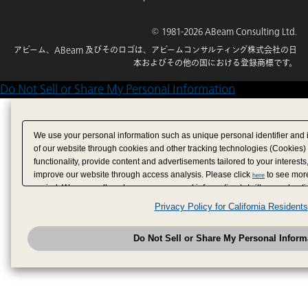
© 1981-2026 ABeam Consulting Ltd.
アビーム、ABeam 及びそのロゴは、アビームコンサルティング株式会社の日
本およびその他の国における登録商標です。
Do Not Sell or Share My Personal Information
We use your personal information such as unique personal identifier and 
of our website through cookies and other tracking technologies (Cookies)
functionality, provide content and advertisements tailored to your interests
improve our website through access analysis. Please click
to see more
here
period. We may sell or share your personal information to/with our adverti
analytics service partners. These partners may combine the data shared by
Privacy Policy for California Residents
have provided to them or that they have collected from your use of their se
analyze and optimize advertisements delivered to you by businesses other
Do Not Sell or Share My Personal Inform
have the right to opt out of sale or share of your personal information by u
to exercise your right. If we have detected an opt-out pr
My Personal Information
honored.
Change your sell or share preference