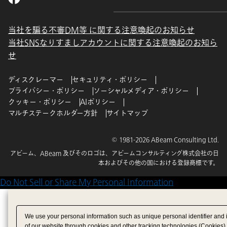
当社を騙る不審DM等 に関する注意喚起のお知らせ
当社SNSなりすましアカウントに関する注意喚起のお知ら
せ
ディスクレーマー
セキュリティ・ポリシー
プライバシー・ポリシー
ソーシャルメディア・ポリシー
クッキー・ポリシー
AIポリシー
マルチステークホルダー方針
サイトマップ
© 1981-2026 ABeam Consulting Ltd.
アビーム、ABeam 及びそのロゴは、アビームコンサルティング株式会社の日
本およびその他の国における登録商標です。
Do Not Sell or Share My Personal Information
We use your personal information such as unique personal identifier and 
of our website through cookies and other tracking technologies (Cookies)