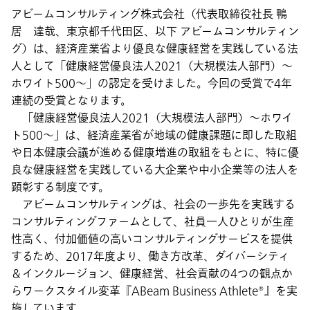
アビームコンサルティング株式会社（代表取締役社長 鴨
居 達哉、東京都千代田区、以下 アビームコンサルティン
グ）は、経済産業省より優良な健康経営を実践している法
人として「健康経営優良法人2021（大規模法人部門）～
ホワイト500～」の認定を受けました。今回の受賞で4年
連続の受賞となります。
「健康経営優良法人2021（大規模法人部門）～ホワイ
ト500～」は、経済産業省が地域の健康課題に即した取組
や日本健康会議が進める健康増進の取組をもとに、特に優
良な健康経営を実践している大企業や中小企業等の法人を
顕彰する制度です。
アビームコンサルティングは、社会の一歩先を実践する
コンサルティングファームとして、社員一人ひとりが生産
性高く、付加価値の高いコンサルティングサービスを提供
するため、2017年度より、働き方改革、ダイバーシティ
＆インクルージョン、健康経営、社会貢献の4つの観点か
らワークスタイル変革『ABeam Business Athlete®』を実
施しています。