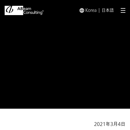
Korea
日本語
メ
トップ
プレスリリース／お知らせ
プレスリリース／お知らせ 
プレスリリース
「健康経営優良法人2021（大規
模法人部門）
～ホワイト500～」に認定
2021年3月4日