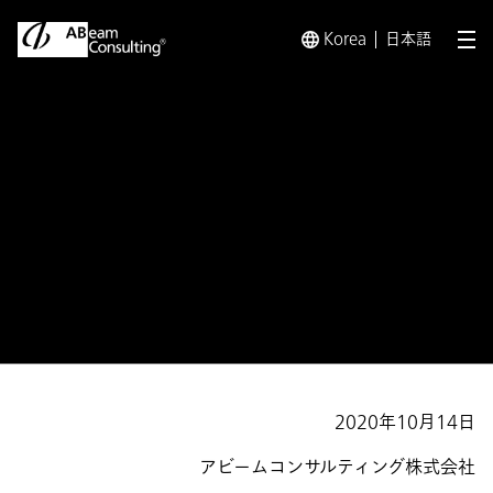
Korea
日本語
メ
トップ
プレスリリース／お知らせ
プレスリリース／お知らせ 
プレスリリース
書籍『DXの真髄 日本企業が変革
すべき21の習慣病』発売
2020年10月14日
アビームコンサルティング株式会社