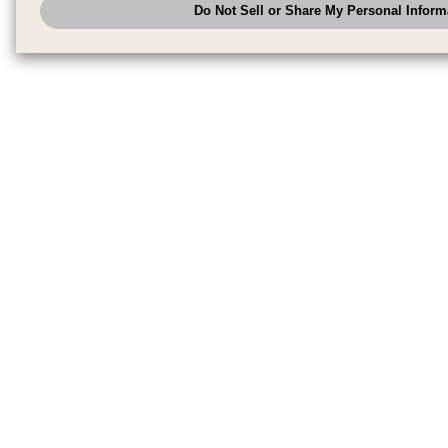
Do Not Sell or Share My Personal Inform
have the right to opt out of sale or share of your personal information by u
to exercise your right. If we have detected an opt-out pr
My Personal Information
honored.
Change your sell or share preference