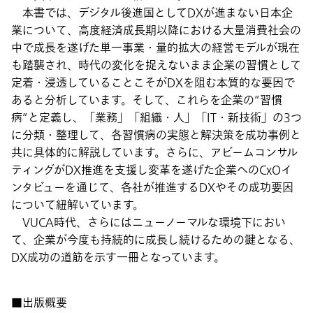
本書では、デジタル後進国としてDXが進まない日本企
業について、高度経済成長期以降における大量消費社会の
中で成長を遂げた単一事業・量的拡大の経営モデルが現在
も踏襲され、時代の変化を捉えないまま企業の習慣として
定着・浸透していることこそがDXを阻む本質的な要因で
あると分析しています。そして、これらを企業の”習慣
病”と定義し、「業務」「組織・人」「IT・新技術」の3つ
に分類・整理して、各習慣病の実態と解決策を成功事例と
共に具体的に解説しています。さらに、アビームコンサル
ティングがDX推進を支援し変革を遂げた企業へのCxOイ
ンタビューを通じて、各社が推進するDXやその成功要因
について紐解いています。
VUCA時代、さらにはニューノーマルな環境下におい
て、企業が今度も持続的に成長し続けるための鍵となる、
DX成功の道筋を示す一冊となっています。
■出版概要