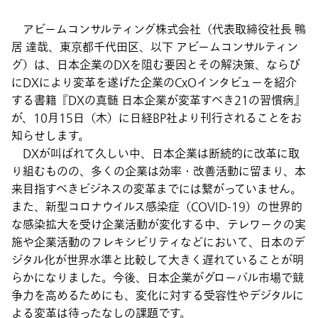
アビームコンサルティング株式会社（代表取締役社長 鴨
居 達哉、東京都千代田区、以下 アビームコンサルティン
グ）は、日本企業のDXを阻む要因とその解決策、ならび
にDXにより変革を遂げた企業のCxOインタビューを紹介
する書籍『DXの真髄 日本企業が変革すべき21の習慣病』
が、10月15日（木）に日経BP社より刊行されることをお
知らせします。
DXが叫ばれて久しい中、日本企業は断続的に改革に取
り組むものの、多くの企業は効率・改善活動に留まり、本
来目指すべきビジネスの変革までには繋がっていません。
また、新型コロナウイルス感染症（COVID-19）の世界的
な感染拡大を受け企業活動が変化する中、テレワークの実
施や企業活動のフレキシビリティなどにおいて、日本のデ
ジタル化が世界水準と比較して大きく遅れていることが明
らかになりました。今後、日本企業がグローバル市場で競
争力を高めるためにも、変化に対する受容性やデジタルに
よる変革は待ったなしの課題です。