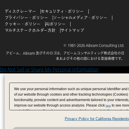
ディスクレーマー
セキュリティ・ポリシー
プライバシー・ポリシー
ソーシャルメディア・ポリシー
クッキー・ポリシー
AIポリシー
マルチステークホルダー方針
サイトマップ
© 1981-2026 ABeam Consulting Ltd.
アビーム、ABeam 及びそのロゴは、アビームコンサルティング株式会社の日
本およびその他の国における登録商標です。
Do Not Sell or Share My Personal Information
We use your personal information such as unique personal identifier and 
of our website through cookies and other tracking technologies (Cookies)
functionality, provide content and advertisements tailored to your interests
improve our website through access analysis. Please click
to see more
here
period. We may sell or share your personal information to/with our adverti
analytics service partners. These partners may combine the data shared by
Privacy Policy for California Residents
have provided to them or that they have collected from your use of their se
analyze and optimize advertisements delivered to you by businesses other