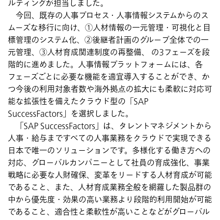
ルティングが担当しました。
今回、既存の人事プロセス・人事情報システムからのス
ムーズな移行に向け、①人材情報の一元管理・可視化と目
標管理のシステム化、②後継者計画のグループ全体での一
元管理、③人材育成関連制度の再整備、 の3フェーズを段
階的に進めました。人事情報プラットフォームには、各
フェーズごとに必要な機能を適宜導入することができ、か
つ今後の利用対象者数や海外拠点の拡大にも柔軟に対応可
能な拡張性を備えたクラウド型の「SAP
SuccessFactors」を選択しました。
「SAP SuccessFactors」は、タレントマネジメントから
人事・給与まですべての人事業務をクラウドで実現できる
日本で唯一のソリューションです。多様化する働き方への
対応、グローバルカンパニーとして社員の育成強化、事業
戦略に必要な人財確保、変革をリードする人材育成が可能
であること、また、人材育成業務全般を網羅した製品群の
中から優先度・効果の高い業務より段階的利用開始が可能
であること、適合性と柔軟性が高いことなどがグローバル