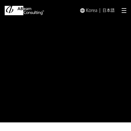
Korea
日本語
メ
トップ
プレスリリース／お知らせ
プレスリリース／お知らせ 
プレスリリース
SAPのクラウド人事システム
「SAP® SuccessFactors®」の東
レにおける導入をアビームコンサ
ルティングが支援