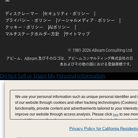
ディスクレーマー
セキュリティ・ポリシー
プライバシー・ポリシー
ソーシャルメディア・ポリシー
クッキー・ポリシー
AIポリシー
マルチステークホルダー方針
サイトマップ
© 1981-2026 ABeam Consulting Ltd.
アビーム、ABeam 及びそのロゴは、アビームコンサルティング株式会社の日
本およびその他の国における登録商標です。
Do Not Sell or Share My Personal Information
We use your personal information such as unique personal identifier and 
of our website through cookies and other tracking technologies (Cookies)
functionality, provide content and advertisements tailored to your interests
improve our website through access analysis. Please click
to see more
here
period. We may sell or share your personal information to/with our adverti
analytics service partners. These partners may combine the data shared by
Privacy Policy for California Residents
have provided to them or that they have collected from your use of their se
analyze and optimize advertisements delivered to you by businesses other