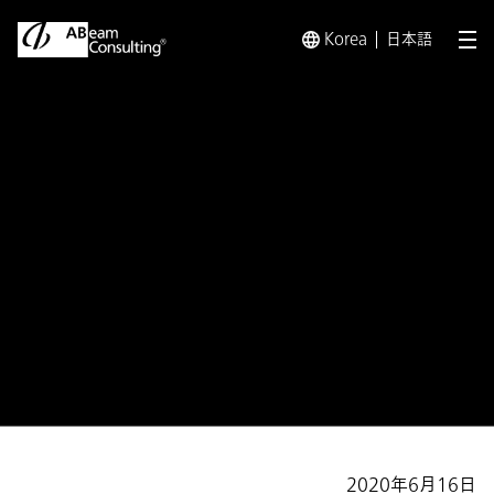
Korea
日本語
メ
トップ
プレスリリース／お知らせ
プレスリリース／お知らせ 
お知らせ
「愛知県スマート技術活用相談
窓口」開設のお知らせ
中小企業等のIoT利活用を支援
2020年6月16日