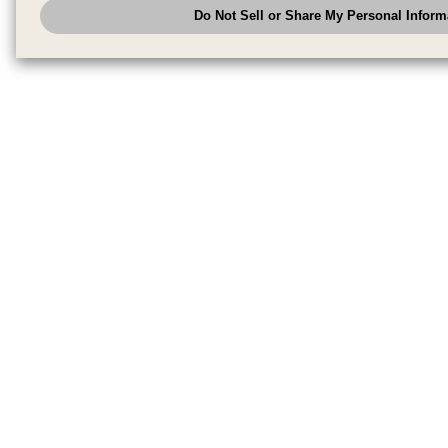
Do Not Sell or Share My Personal Inform
have the right to opt out of sale or share of your personal information by u
to exercise your right. If we have detected an opt-out pr
My Personal Information
honored.
Change your sell or share preference